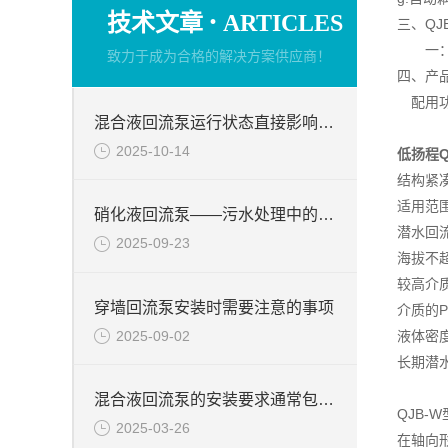
·
技术文章
ARTICLES
三、QJ
一：微
致力于成为合格的解决方案供应商！
四、产
配用功率
混合液回流泵运行状态直接影响整个工艺流程的稳定性与效率
2025-10-14
低扬程Q
结构紧
适用范
硝化液回流泵——污水处理中的关键角色
潜水回
2025-09-23
海拔不超
较高介质
穿墙回流泵安装时需要注意的事项
介质的P
2025-09-02
液体密度
长期潜
混合液回流泵的安装要求通常包括以下几个方面
QJB
2025-03-26
在轴向