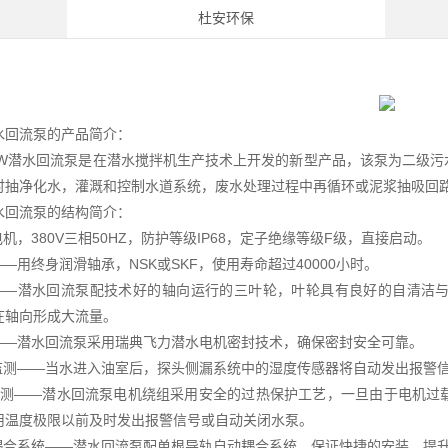
杜安环保
水回流泵的产品简介：
-W潜水回流泵是在潜水搅拌机生产技术上开发的新型产品，该泵为二级
时抽净化水，灌溉和控制水道系统，废水处理过程中再循环或泥浆抽吸回
水回流泵的结构简介：
电机，380V三相50HZ，防护等级IP68，定子绝缘等级F级，直接启动。
——用终身润滑轴承，NSK或SKF，使用寿命超过40000小时。
轮——潜水回流泵配技术好的轴向运行的三叶轮，叶轮具有良好的自清洁
在轴向形成大流量。
封——潜水回流泵采用瑞典飞力潜水电机密封技术，确保密封安全可靠。
封监测——当水进入油室后，探头侧漏系统中的湿度传感器将自动发出报警
度监测——潜水回流泵电机绕组采用安全的过热保护工艺，一旦由于电机
用温度极限以前及时发出报警信号或自动关闭水泵。
动耦合系统——潜水回流泵配单根导轨自动耦合系统，保证快捷的安装、提