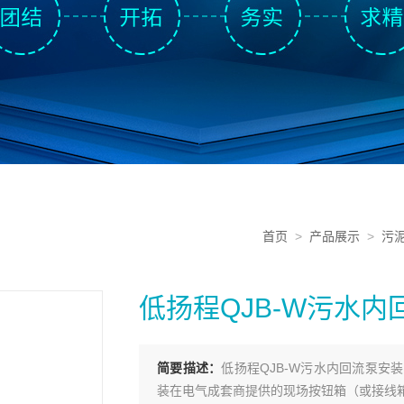
首页
>
产品展示
>
污
低扬程QJB-W污水
简要描述：
低扬程QJB-W污水内回流泵
装在电气成套商提供的现场按钮箱（或接线