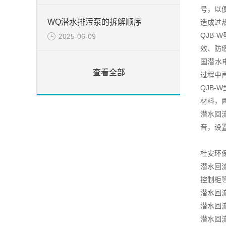
号，以
WQ潜水排污泵的拆解顺序
造成过
QJB
2025-06-09
效、防
国潜水
查看全部
过程中
QJB
材料，
潜水回
音，设
杜安环
潜水回
控制柜
潜水回
潜水回
潜水回