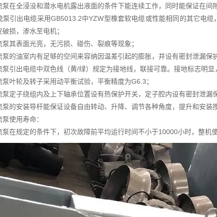
流泵在全浸没和潜水电机露出液面的条件下能连续工作，同时能保证在间
流泵引出电缆采用GB5013.2中YZW型橡套软电缆或性能相同的其它电
皮破损，渗水至电机；
流泵其表面光亮，无污损、碰伤、裂痕等现象；
流泵的油室内有足够的空间来容纳因温差引起的膨胀，并设有密封泄漏保
流泵引出电缆中双色线（黄/绿）规定为接地线，联接可靠。接地标志明显
流泵叶轮及转子采用动平衡试验，平衡精度为G6.3；
流泵定子绕组内及上下轴承位置设有热保护开关，定子腔内设有密封泄漏
流泵的安装导杆能保证设备自由转动、升降、调节各种角度，提升和安装
流泵使用寿命：
流泵在规定的条件下，初次故障前平均运行时间不小于10000小时，整机使