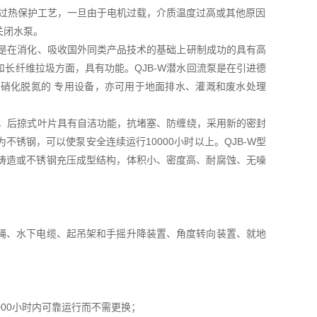
际过热保护工艺，一旦由于电机过载，介质温度过高或其他原因
关闭水泵。
，是在消化、吸收国外同类产品技术的基础上研制成功的具有高
长纤维拉圾方面，具有功能。QJB-W潜水回流泵是在引进德
硝化脱氮的 专用设备，亦可用于地面排水、灌溉和废水处理
构，后掠式叶片具有自洁功能，抗堵塞、防缠绕，采用新的密封
锈钢，可以使泵安全连续运行10000小时以上。QJB-W型
铸造或不锈钢充压成型结构，体积小、密度高、耐腐蚀、无噪
。
绳、水下电缆、起吊架和手摇升降装置、角度转向装置、就地
00小时内可靠运行而不需更换；