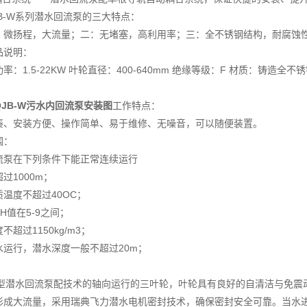
B-W系列潜水回流泵的三大特点：
扬程，大流量；二：无堵塞，高利用率；三：全不锈钢结构，耐腐蚀
品说明：
：1.5-22KW 叶轮直径：400-640mm 绝缘等级：F 材质：铸造
JB-W污水内回流泵安装图
工作特点：
凑、安装方便、操作简单、易于维修、无噪音，可以随便装置。
围：
流泵在下列条件下能正常连续运行
过1000m；
温度不超过40OC；
H值在5-9之间；
不超过1150kg/m3；
水运行，潜水深度一般不超过20m；
-W型潜水回流泵配技术的轴向运行的三叶轮，叶轮具有良好的自清洁与免
形成大流量，采用瑞典飞力潜水电机密封技术，确保密封安全可靠。当水