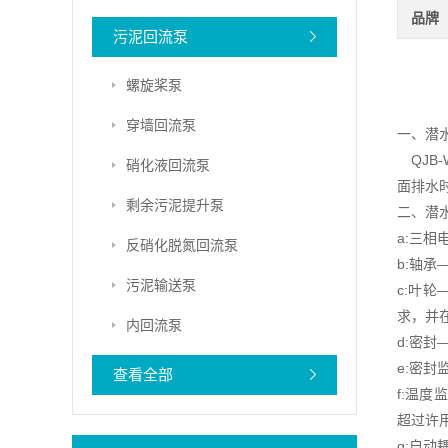
品牌
污泥回流泵
螺旋桨泵
穿墙回流泵
一、潜
QJB
硝化液回流泵
面排水
剩余污泥提升泵
二、潜
a:三相
反硝化脱氮回流泵
b:轴承
污泥输送泵
c:叶
求，并
内回流泵
d:密
e:密
查看全部
f:温
超过许
g:自