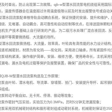
便及时查出，防止出现第二次故障。qjb-w型潜水回流泵电机绕组采用国
热，温度传感器会在温度超过许用温度极限以前及时发出报警信号或自动
-W型潜水回流泵配单根导轨自动耦合系统，保证快捷的安装、提升和维护
缠绕、无堵塞、自动藕合、高可靠性和自动控制等优点，在排送固体颗粒和
电机生产技术基础上自行研发的产品，为二级污水处理厂混合液回流、反
再循环等需要微扬程、大流量的场所。
-W型潜水回流泵微扬程、大流量，效率高，叶轮具有高性能的水力设计结
两道机械密封，材质为炭化钨――炭化钨，采用进口轴承，所有紧固件均为不
流泵结构紧凑，操作维护简单，安装、维修方便，使用寿命长，主机采用
置漏电、漏水及电机过载等保护及报警装置，确保厂品的安全性与可靠性
保QJB-W型潜水回流泵构造及工作原理：
流泵由叶轮、潜水电机、导流罩、穿墙管、拍门、安装提升导杆、起吊钢
等组成。
流泵转动平衡自如，无卡死、停滞、振动等现象；
流泵作密封气压实验，实验压力为0.3MPa，历时5分钟无泄漏现象；
流泵采用双机械密封结构和唇形密封组成动密封系统，机械密封保证在250