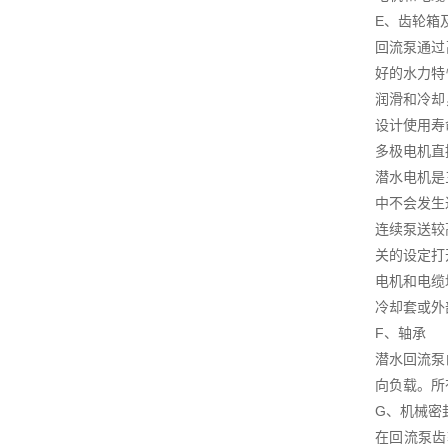
E、齿轮箱
回流泵通过
好的水力特
润滑和冷却
设计使用寿命
多极电机直
潜水电机是
中不会发生
连续泵送较
关的设定打
电机和电缆
冷却套或外
F、轴承
潜水回流泵
向负载。所有
G、机械密
在回流泵齿