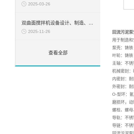
2025-03-26
双曲面搅拌机设备设计、制造、检验所遵循的目录
2025-11-26
回流污泥泵
用于制造和
泵壳：铸铁 G
查看全部
叶轮：铸铁 G
主轴：不锈钢
机械密封：
内密封：耐
外密封：耐
O-型环：氰橡
磨损环，动环
螺栓、螺母、
导轨：不锈钢 
导链：不锈
回流污泥泵