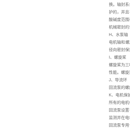
换。轴封系
护的，并且
酸碱度范围在
机械密封的
H、水泵轴
电机轴和螺
径向密封保
I、螺旋桨
螺旋桨为三
性能。螺旋
J、导流环
回流泵的螺
K、电机保
所有的电机
回流泵设置
监测并在电
回流泵专用