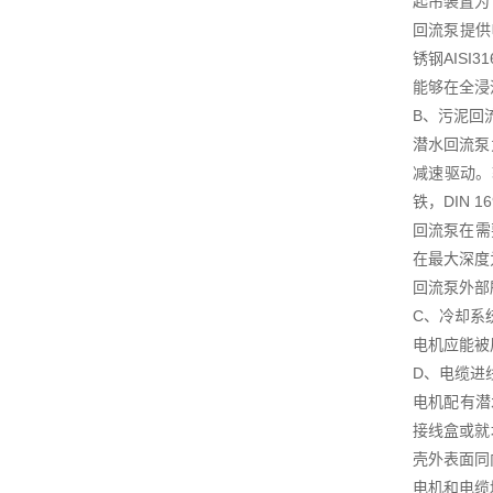
起吊装置为
回流泵提供
锈钢AIS
能够在全浸
B、污泥回
潜水回流泵
减速驱动。
铁，DIN 
回流泵在需
在最大深度
回流泵外部
C、冷却系
电机应能被
D、电缆进
电机配有潜
接线盒或就
壳外表面同
电机和电缆