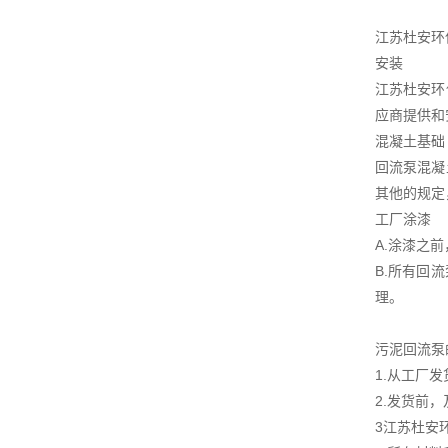
江苏杜安环
安装
江苏杜安环
应商提供和
混凝土基础
回流泵混凝
其他的规定
工厂涂漆
A.涂漆之
B.所有回
理。
污泥回流泵
1.从工厂
2.发货前
3江苏杜安