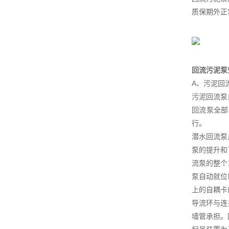
质保期外正
回流污泥泵
A、污泥回
污泥回流泵
回流泵全部
行。
潜水回流泵
泵的提升和
流泵的整个
泵自动就位
上的自耦卡
导流环与连
墙管承担。