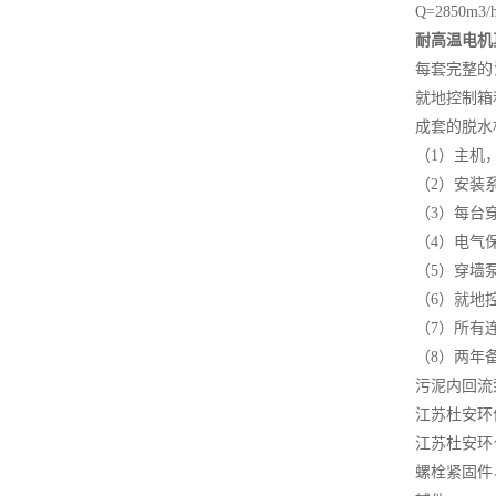
Q=2850m3/
耐高温电机
每套完整的
就地控制箱
成套的
脱水
（
1
）主机
（
2
）安装
（
3
）每台
（
4
）电气
（
5
）穿墙
（
6
）就地
（
7
）所有
（
8
）两年
污泥内回流
江苏杜安环
江苏杜安环
螺栓紧固件