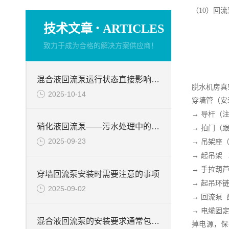
（
10
）
回流
·
技术文章
ARTICLES
致力于成为合格的解决方案供应商！
混合液回流泵运行状态直接影响整个工艺流程的稳定性与效率
脱水机房真
2025-10-14
穿墙管（安
→
导杆（注
硝化液回流泵——污水处理中的关键角色
→
拍门（
2025-09-23
→
吊架座
→
起吊架
→
手拉葫
穿墙回流泵安装时需要注意的事项
→
起吊环
2025-09-02
→
回流泵
→
电缆固
混合液回流泵的安装要求通常包括以下几个方面
掉电源，保