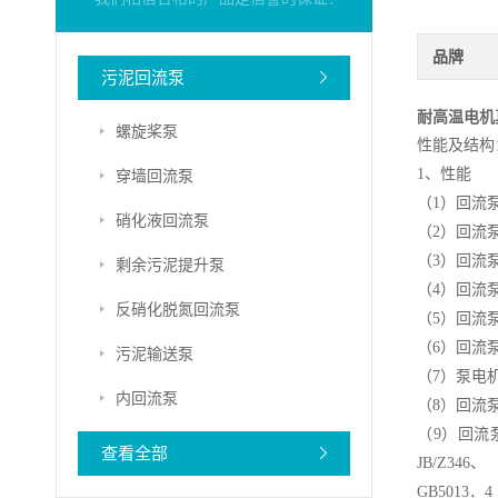
品牌
污泥回流泵
耐高温电机
螺旋桨泵
性能及结构
1
、性能
穿墙回流泵
（
1
）
回流
硝化液回流泵
（
2
）
回流
（
3
）
回流
剩余污泥提升泵
（
4
）
回流
反硝化脱氮回流泵
（
5
）
回流
（
6
）
回流
污泥输送泵
（
7
）泵电
内回流泵
（
8
）
回流
（
9
）
回流
查看全部
JB/Z346
、
GB5013
．
4