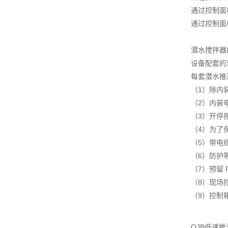
通过控制面
通过控制面
潜水搅拌器
设备配套的
每套潜水推
（1）除内
（2）内装
（3）开停
（4）为了
（5）带电
（6）防护等
（7）预留
（8）现场
（9）控制
QJB低速