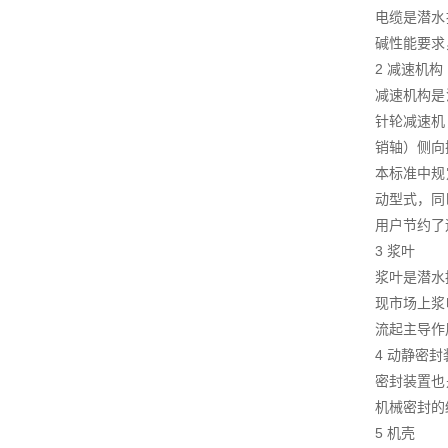
电缆是潜水
碱性能要求
2 减速机构
减速机构是
针轮减速机
销轴）侧向
本标准中规
动型式，同
用户节约了
3 浆叶
浆叶是潜水
现市场上浆
流起主导作
4 动静密封
密封装置也
机械密封的
5 机壳