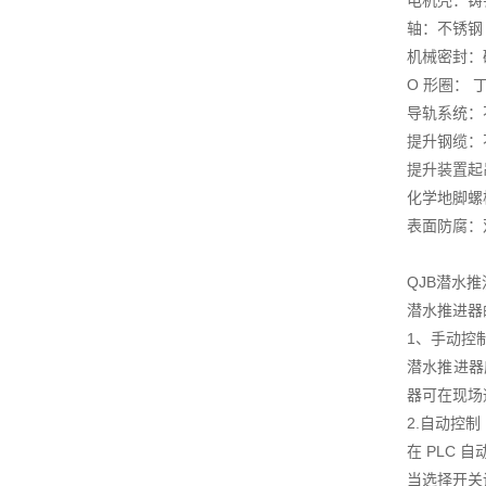
电机壳：铸铁 D
轴：不锈钢
机械密封：碳
O 形圈： 
导轨系统：不锈
提升钢缆：不锈
提升装置起吊
化学地脚螺
表面防腐：
QJB潜水
潜水推进器
1、手动控
潜水推进器
器可在现场
2.自动控制
在 PLC
当选择开关