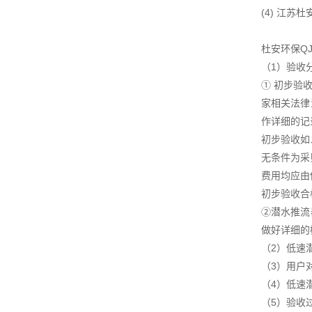
(4) 江
杜安环保Q
（1）验收
① 初步验
家相关法律
作详细的记
初步验收如
无条件为采
费用均应由
初步验收合
②潜水推流
做好详细的
（2）低速
（3）用户
（4）低速
（5）验收