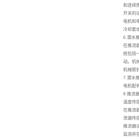
和连续
开关的
电机和
冷却套
6.潜水
在推流
统包括
动。机
机械密封
7.潜
电机配
8.推流
温度传
在推流
泄漏传
推流器
监测并