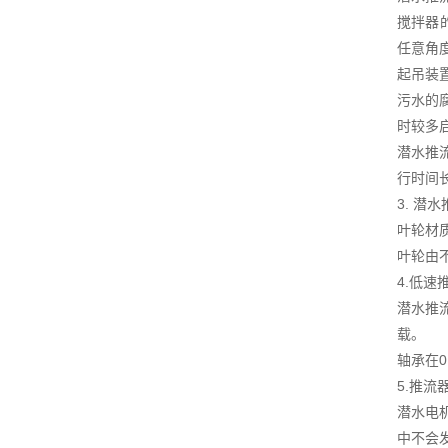
搅拌器
任意角
起吊装
污水的
时较多
潜水推
行时间
3. 潜
叶轮材
叶轮由
4.低速
潜水推
载。
轴承在0
5.推流
潜水电
中不会