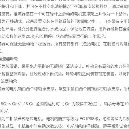
的提升和下降，并可在不排空水池的情况下拆卸和安装搅拌器。通过转向
度旋转。推流器装在一个可在导杆上滑动的电机支撑架上并作为一个整体
置为可移动式，起吊装置安装在导轨系统的顶部固定件上，自身带有专用
腐蚀环境。能充分搅拌混合污水或污泥，保证池底流速。搅拌器能够在全
启动次数能达到20次)和长期停止状态后恢复运行的工作状况。
流器可保证无振动地平稳运行。所有旋转部件（包括电机）在制造时均进
长。
水推流器叶轮
质为玻璃钢，采用水力平衡的无缠绕自清洁设计。叶轮具有高效的水力性
不锈钢整体焊接，且经过动平衡试验。叶轮与轴之间装有锁定装置，以防
推流器轴承
流器的电机轴由两个球轴承支撑，螺旋桨轴由两个圆锥滚柱轴承支撑，所
.5Qn< Qn<1.25 Qn 范围内运行时（ Qn 为较佳工况点），轴承寿命在10
器电机
机为三相鼠笼式感应电机。电机的防护等级为IEC IP68级，绝缘等级为
发生过载。电机每小时启动次数20次。电机轴和转子经动、静平衡测试合格。