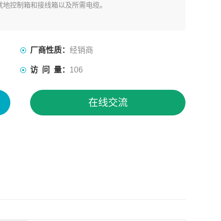
就地控制箱和接线箱以及所需电缆。
厂商性质：
经销商
访 问 量：
106
在线交流