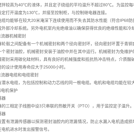
搅拌较高为40℃的液体，并且定子绕组的平均温升不超过80℃。为监控
设定打开温度为130℃，并接至控制柜，与控制继电器连接。
电缆均能够在较大20米淹深下连续使用而不失去其防水性能（符合IP68
或外部冷却系统。另外电机室内充绝缘油以确保获得优良的绝缘性能和冷
推流器机械密封
器轮毂之间配备有一个机械密封和两个径向密封环，径向密封环置于青铜
一个密封油腔，机械密封安装于油腔中并在其中运行。机械密封为免维护
械密封采用碳化硅材料，具有良好的机械强度和抵抗热冲击特点，介质酸碱度
的设计使用寿命应大于25000小时。
水推流器电缆和电缆密封
有潜水电缆，为包括控制和动力芯线的同一根电缆。电机和电缆均能在较大
器电机保护
感器
器的三相定子线圈中设3只串联的热敏开关（PTO），用于监控定子温升。
感器
设置有泄漏传感器以探测密封油腔内的泄漏情况，防止水漏入电机造成损
在电机进水时发出报警信号。