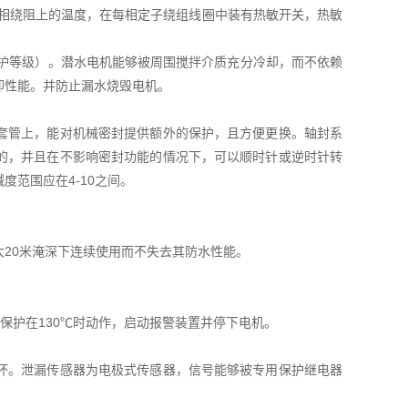
每相绕阻上的温度，在每相定子绕组线圈中装有热敏开关，热敏
防护等级）。潜水电机能够被周围搅拌介质充分冷却，而不依赖
却性能。并防止漏水烧毁电机。
套管上，能对机械密封提供额外的保护，且方便更换。轴封系
的，并且在不影响密封功能的情况下，可以顺时针或逆时针转
范围应在4-10之间。
20米淹深下连续使用而不失去其防水性能。
保护在130℃时动作，启动报警装置并停下电机。
坏。泄漏传感器为电极式传感器，信号能够被专用保护继电器