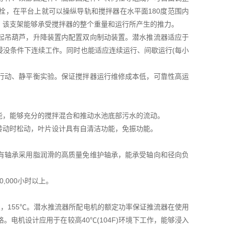
栓，在平台上就可以操纵导轨和搅拌器在水平面180度范围内
，该支架能够承受搅拌器的整个重量和运行所产生的推力。
起吊葫芦，升降装置内配置双向制动装置。潜水推流器适应于
浸没条件下连续工作。同时也能适应连续运行、间歇运行(每小
行动、静平衡实验。保证搅拌器运行维修成本低，可靠性高运
能，能够充分的搅拌混合和推动水池底部污水的流动。
转动时松动，叶片设计具有自清洁功能，免振功能。
有轴承采用脂润滑的高质量免维护轴承，能承受轴向和径向负
0,000小时以上。
F级，155℃。潜水推流器所配电机的额定功率保证推流器在使用
电机设计应用于在较高40℃(104F)环境下工作，能够浸入