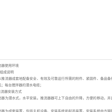
流器使用环境
备组成说明
水推流器成套地配备安全、有效及可靠运行所需的附件、紧固件、备品备
机；每台搅拌器的潜水电缆；
推流器安装方式
流器为潜水式，水平安装。推流器器可上下自由的升降，方便的移动，并
流器为成套装置，包括主机设备、安装系统和起吊装置。安装系统由方钢