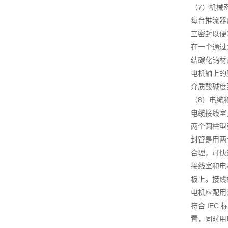
（7）机械
每台推流器
三密封以便
在一个通过
结碳化钨材
电机轴上的
介质酸碱度范
（8）电缆
电缆接线室
两个圆柱型
封管是用两
合理，可快
接线室和电
板上。接线
电机应配用
符合 IE
置，同时用