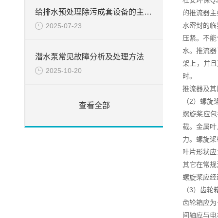
杜安环保Q
给排水预处理除污成套设备的主要产品--回转式机械格栅
的推流器主要
水密封的临
2025-07-23
压紧。不能
水。推流器
潜水泵常见故障分析及处理方法
架上，并且
2025-10-20
时。
推流器及其
（2）螺旋
查看全部
螺旋桨应包
载。金属叶
力。螺旋桨
叶片形状应
其它在常规
螺旋桨应经
（3）齿轮
齿轮箱应为
间轴应与电