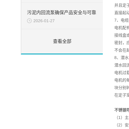
并且定
污泥内回流泵确保产品安全与可靠
直接起
7、电
2026-01-27
电机配
接线盒
查看全部
密封，
不会在
8、潜
潜水回
电机过
电机的
块分别
在定子
不锈钢
（1）
（2）