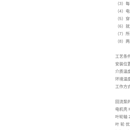
（3）每
（4）
（5）
（6）
（7）
（8）
工艺条
安装位
介质温度
环境温度
工作方式
回流泵
电机壳 H
叶轮轴 2
叶 轮 