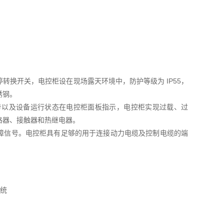
换开关，电控柜设在现场露天环境中，防护等级为 IP55，
锈钢。
号以及设备运行状态在电控柜面板指示，电控柜实现过载、过
路器、接触器和热继电器。
作、故障信号。电控柜具有足够的用于连接动力电缆及控制电缆的端