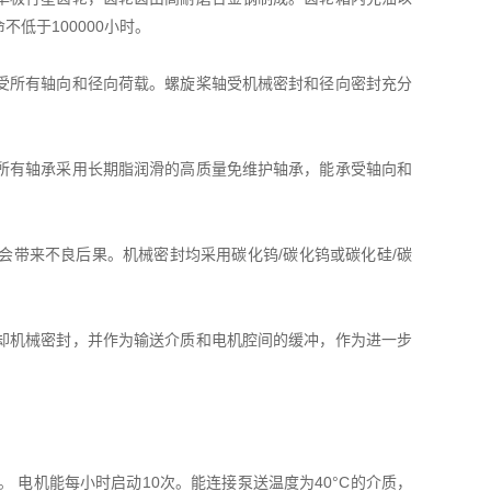
低于100000小时。
受所有轴向和径向荷载。螺旋桨轴受机械密封和径向密封充分
所有轴承采用长期脂润滑的高质量免维护轴承，能承受轴向和
会带来不良后果。机械密封均采用碳化钨/碳化钨或碳化硅/碳
。
却机械密封，并作为输送介质和电机腔间的缓冲，作为进一步
F。 电机能每小时启动10次。能连接泵送温度为40°C的介质，