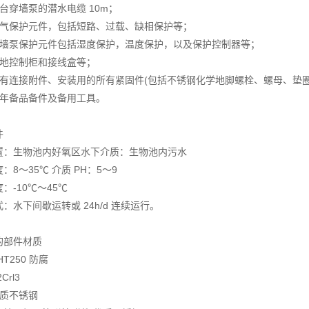
台穿墙泵的潜水电缆 10m；
电气保护元件，包括短路、过载、缺相保护等；
穿墙泵保护元件包括湿度保护，温度保护，以及保护控制器等；
就地控制柜和接线盒等；
所有连接附件、安装用的所有紧固件(包括不锈钢化学地脚螺栓、螺母、垫圈
两年备品备件及备用工具。
件
置：生物池内好氧区水下介质：生物池内污水
：8～35℃ 介质 PH：5～9
：-10℃～45℃
：水下间歇运转或 24h/d 连续运行。
的部件材质
T250 防腐
Crl3
优质不锈钢