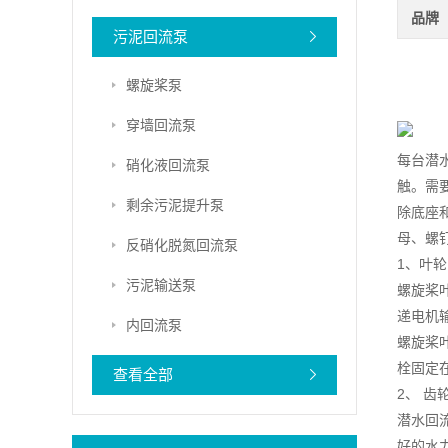
品牌
污泥回流泵
螺旋桨泵
穿墙回流泵
每台潜
硝化液回流泵
触。需
剩余污泥提升泵
除底座和
母、螺钉
反硝化脱氮回流泵
1、叶轮
污泥输送泵
螺旋桨
递电机
内回流泵
螺旋桨
栓固定
查看全部
2、 齿
潜水回
好的水