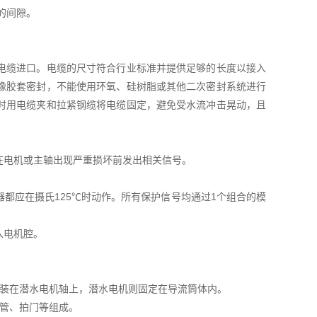
的间隙。
电缆进口。电缆的尺寸符合行业标准并提供足够的长度以接入
橡胶套密封，不能使用环氧、硅树脂或其他二次密封系统进行
时用电缆夹和拉紧钢缆将电缆固定，避免受水流冲击晃动，且
在电机或主轴出现严重损坏前发出相关信号。
都应在摄氏125℃时动作。所有保护信号均通过1个组合的模
入电机腔。
接装在潜水电机轴上，潜水电机则固定在导流筒体内。
墙管、拍门等组成。