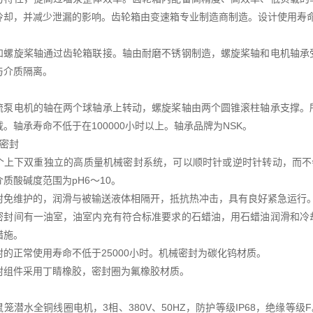
冷却，并减少泄漏的影响。齿轮箱由变速箱专业制造商制造。设计使用寿命不
和螺旋桨轴通过齿轮箱联接。轴由耐磨不锈钢制造，螺旋桨轴和电机轴承
与介质隔离。
流泵电机的轴在两个球轴承上转动，螺旋桨轴由两个圆锥滚柱轴承支撑。
。轴承寿命不低于在100000小时以上。轴承品牌为NSK。
械密封
个上下双重独立的高质量机械密封系统，可以顺时针或逆时针转动，而不
质酸碱度范围为pH6～10。
封免维护的，润滑与被输送液体相隔开，抵抗热冲击，具有良好紧急运行
密封间有一油室，油室内充有符合标准要求的石蜡油，用石蜡油润滑和冷
措施。
封的正常使用寿命不低于25000小时。机械密封为碳化钨材质。
封组件采用丁睛橡胶，密封圈为氟橡胶材质。
笼潜水全铜线圈电机，3相、380V、50HZ，防护等级IP68，绝缘等级