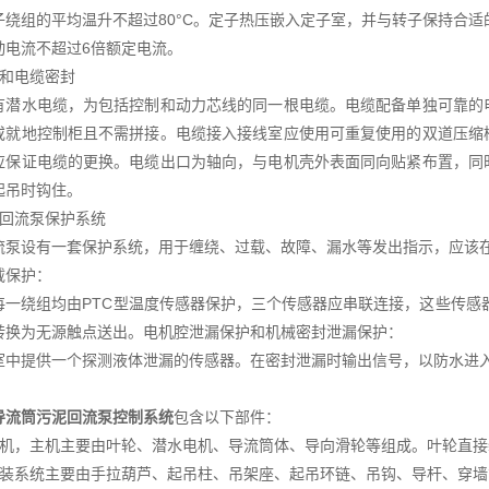
子绕组的平均温升不超过80°C。定子热压嵌入定子室，并与转子保持合适
动电流不超过6倍额定电流。
缆和电缆密封
有潜水电缆，为包括控制和动力芯线的同一根电缆。电缆配备单独可靠的
或就地控制柜且不需拼接。电缆接入接线室应使用可重复使用的双道压缩
应保证电缆的更换。电缆出口为轴向，与电机壳外表面同向贴紧布置，同
起吊时钩住。
水回流泵保护系统
流泵设有一套保护系统，用于缠绕、过载、故障、漏水等发出指示，应该
载保护：
每一绕组均由PTC型温度传感器保护，三个传感器应串联连接，这些传感器
转换为无源触点送出。电机腔泄漏保护和机械密封泄漏保护：
室中提供一个探测液体泄漏的传感器。在密封泄漏时输出信号，以防水进
导流筒污泥回流泵控制系统
包含以下部件：
主机，主机主要由叶轮、潜水电机、导流筒体、导向滑轮等组成。叶轮直
安装系统主要由手拉葫芦、起吊柱、吊架座、起吊环链、吊钩、导杆、穿