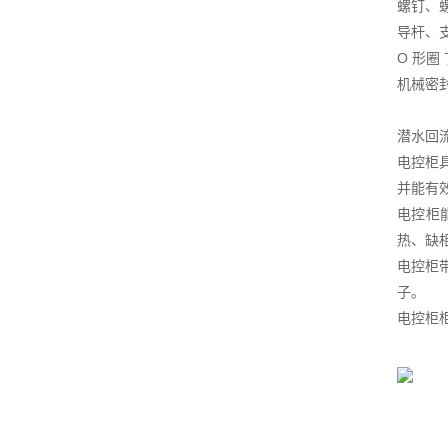
螺钉、
导杆、
O 形圈
机械密封
潜水回
电控柜
并能有
电控柜
热、缺
电控柜
子。
电控柜