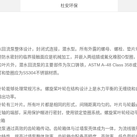
杜安环保
水回流泵整体设计，封闭式连接，潜水型。所有外露的螺母、螺栓、垫片均
要防水密封的临界接触面应是机械加工，并嵌入两组腈或氟化橡胶O型圈，
叶片外，潜水回流泵的主要部件为灰口铸铁，ASTM A–48 Class 35
和垫圈应为SS304不锈钢材质。
叶轮能够处理常规污水。螺旋桨叶轮在结构设计上是水力平衡的无缠绕和
输出功率。
叶轮有三叶片。所有叶片都是相同的形式，间隔距离均匀的。叶片与轮觳必
在轴的端部，采用保护帽进行密封，使用锁定垫圈系统。螺旋桨叶轮经动
轮箱
流泵通过高效的齿轮箱传动。齿轮箱体与过墙泵壳体成为一体，为流线锥
力特性，提高过墙泵整体效率。齿轮箱内配备高精度、高效率、低负载的