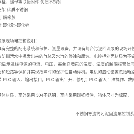
螺栓、螺母等联接附件 优质不锈钢
支架 优质不锈钢
 丁腈橡胶
 碳化硅-碳化钨
流泵现场电控箱说明：
具有完整的配电系统和保护、测量设备，并设有每台污泥回流泵的现场开停转
效防御污水中挥发出来的气体及水汽的侵蚀和腐蚀。电控柜外壳材质为不
能显示进线电源的电流、电压，每台穿墙泵的温度、湿度的越限报警信
相和短路等保护并实现故障时的保护性自动停机。电机的启动装置包括断
带 PLC 输入、输出接口。PLC 输出：开、停机；PLC 输入：准操
柜体材质，室外采用 304不锈钢，室内采用碳钢喷涂，箱体尺寸为标配，