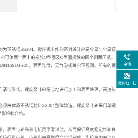
为不锈钢SS304。搅拌机主件的密封设计应是金属与金属接
它可使两个面上的橡胶O型圈及O型圈接触的四个侧面压紧。
电话
B或DIN1691GG25，表面光滑，无气泡或其它不规则。所有的螺
微信扫一扫
自清洁形式。螺旋桨叶轮精心地进行加工和表面处理，高速传
须由优质不锈钢材料SS304整体铸造。螺旋桨叶轮采用单键
平衡检验合格。
形，表面与轮毂和电机壳平滑过渡，从而保证高度稳定性和良
单极行星齿轮，齿轮齿由高耐磨合金钢制成。齿轮箱内充油以