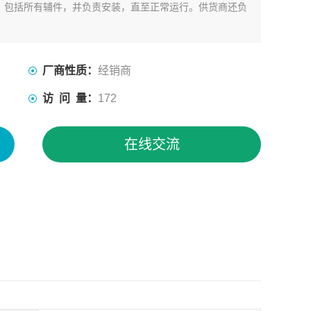
，包括所有辅件，并负责安装，直至正常运行。供货商还负
厂商性质：
经销商
访 问 量：
172
在线交流