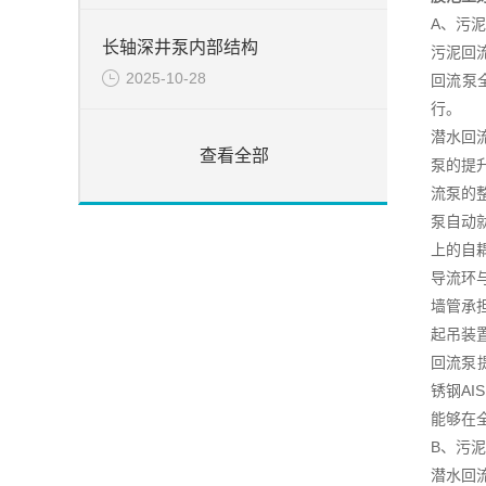
A、污
长轴深井泵内部结构
污泥回
2025-10-28
回流泵
行。
潜水回
查看全部
泵的提
流泵的
泵自动
上的自
导流环
墙管承
起吊装
回流泵
锈钢A
能够在
B、污
潜水回