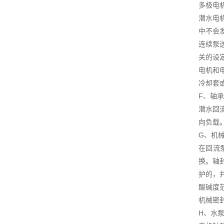
多极电
潜水电
中不会
连续泵
关的设
电机和
冷却套
F、轴承
潜水回
向负载。
G、机
在回流
换。轴
护的，
酸碱度范
机械密封
H、水