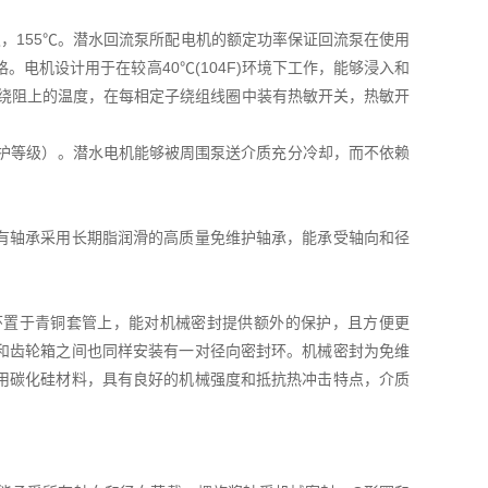
F级，155℃。潜水回流泵所配电机的额定功率保证回流泵在使用
电机设计用于在较高40℃(104F)环境下工作，能够浸入和
相绕阻上的温度，在每相定子绕组线圈中装有热敏开关，热敏开
防护等级）。潜水电机能够被周围泵送介质充分冷却，而不依赖
有轴承采用长期脂润滑的高质量免维护轴承，能承受轴向和径
环置于青铜套管上，能对机械密封提供额外的保护，且方便更
和齿轮箱之间也同样安装有一对径向密封环。机械密封为免维
用碳化硅材料，具有良好的机械强度和抵抗热冲击特点，介质