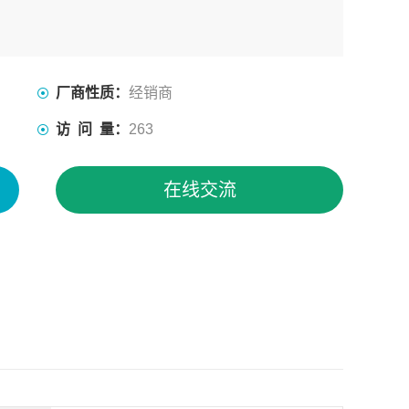
厂商性质：
经销商
访 问 量：
263
在线交流