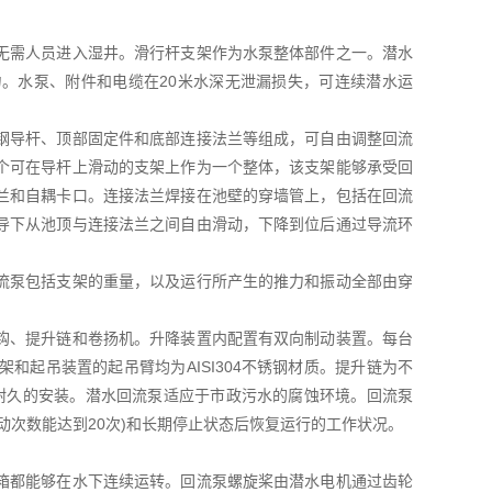
无需人员进入湿井。滑行杆支架作为水泵整体部件之一。潜水
。水泵、附件和电缆在20米水深无泄漏损失，可连续潜水运
钢导杆、顶部固定件和底部连接法兰等组成，可自由调整回流
个可在导杆上滑动的支架上作为一个整体，该支架能够承受回
兰和自耦卡口。连接法兰焊接在池壁的穿墙管上，包括在回流
导下从池顶与连接法兰之间自由滑动，下降到位后通过导流环
流泵包括支架的重量，以及运行所产生的推力和振动全部由穿
钩、提升链和卷扬机。升降装置内配置有双向制动装置。每台
起吊装置的起吊臂均为AISI304不锈钢材质。提升链为不
而耐久的安装。潜水回流泵适应于市政污水的腐蚀环境。回流泵
动次数能达到20次)和长期停止状态后恢复运行的工作状况。
箱都能够在水下连续运转。回流泵螺旋桨由潜水电机通过齿轮