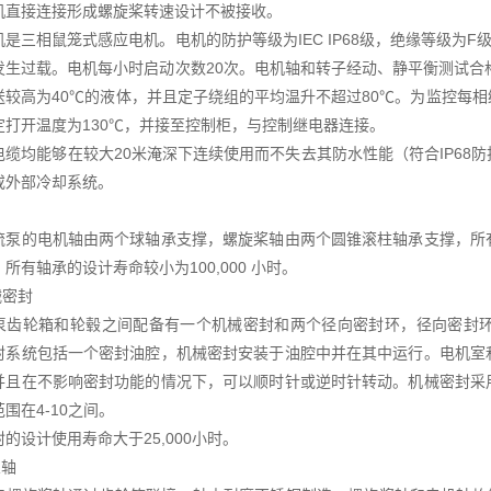
机直接连接形成螺旋桨转速设计不被接收。
机是三相鼠笼式感应电机。电机的防护等级为IEC IP68级，绝缘等级为
发生过载。电机每小时启动次数20次。电机轴和转子经动、静平衡测试合格。
送较高为40℃的液体，并且定子绕组的平均温升不超过80℃。为监控每
定打开温度为130℃，并接至控制柜，与控制继电器连接。
电缆均能够在较大20米淹深下连续使用而不失去其防水性能（符合IP68
或外部冷却系统。
流泵的电机轴由两个球轴承支撑，螺旋桨轴由两个圆锥滚柱轴承支撑，所
所有轴承的设计寿命较小为100,000 小时。
械密封
泵齿轮箱和轮毂之间配备有一个机械密封和两个径向密封环，径向密封
封系统包括一个密封油腔，机械密封安装于油腔中并在其中运行。电机室
并且在不影响密封功能的情况下，可以顺时针或逆时针转动。机械密封采
围在4-10之间。
的设计使用寿命大于25,000小时。
泵轴