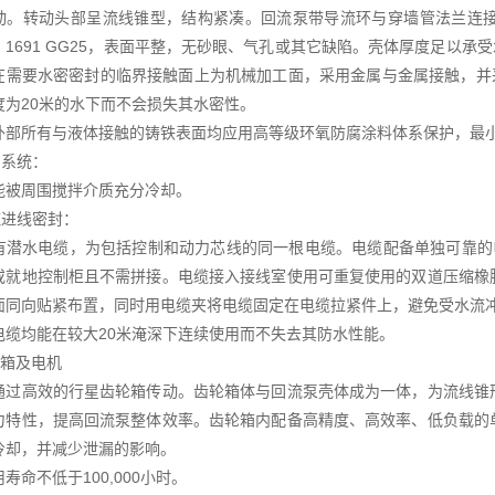
动。转动头部呈流线锥型，结构紧凑。回流泵带导流环与穿墙管法兰连
N 1691 GG25，表面平整，无砂眼、气孔或其它缺陷。壳体厚度足以承受
在需要水密密封的临界接触面上为机械加工面，采用金属与金属接触，并
度为20米的水下而不会损失其水密性。
外部所有与液体接触的铸铁表面均应用高等级环氧防腐涂料体系保护，最小厚
却系统：
能被周围搅拌介质充分冷却。
缆进线密封：
有潜水电缆，为包括控制和动力芯线的同一根电缆。电缆配备单独可靠的
或就地控制柜且不需拼接。电缆接入接线室使用可重复使用的双道压缩橡
面同向贴紧布置，同时用电缆夹将电缆固定在电缆拉紧件上，避免受水流
电缆均能在较大20米淹深下连续使用而不失去其防水性能。
轮箱及电机
通过高效的行星齿轮箱传动。齿轮箱体与回流泵壳体成为一体，为流线锥
力特性，提高回流泵整体效率。齿轮箱内配备高精度、高效率、低负载的
冷却，并减少泄漏的影响。
寿命不低于100,000小时。