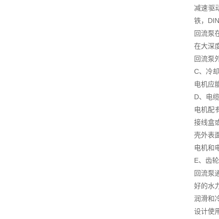
减速驱
铁，DI
回流泵
在大深
回流泵
C、冷
电机应
D、电
电机配
接线盒
壳外表
电机和
E、齿
回流泵
好的水
润滑和
设计使用