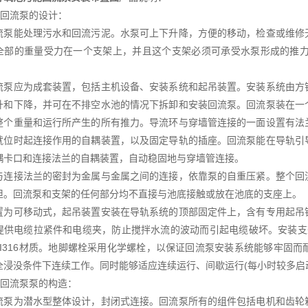
泥回流泵的设计：
流泵能处理污水和回流污泥。水泵可上下升降，方便的移动，检查或维修
全部的重量受力在一个支架上，并且这个支架必须可承受水泵形成的推力
流泵应为成套装置，包括主机设备、安装系统和起吊装置。安装系统由方
升和下降，并可在不排空水池的情况下拆卸和安装回流泵。回流泵装在一
整个重量和运行所产生的所有推力。导流环与穿墙管连接的一面设置有法
就位时起连接作用的自耦装置，以及固定导轨的插座。回流泵能在导轨引
耦卡口和连接法兰的自耦装置，自动稳固地与穿墙管连接。
与连接法兰的密封为金属与金属之间的连接，依靠泵的自重压紧。整个回
担。回流泵和支架的任何部分均不直接与池底接触或放在池底的支座上。
置为可移动式，起吊装置安装在导轨系统的顶部固定件上，含有专用起吊
提供电缆拉紧件和电缆夹，防止搅拌水流的波动而引起电缆破坏。安装支架和
ISI316材质。地脚螺栓采用化学螺栓，以保证回流泵安装系统能够牢固
全浸没条件下连续工作。同时能够适应连续运行、间歇运行(每小时较多启
泥回流泵泵的构造：
流泵为潜水型整体设计，封闭式连接。回流泵所有的组件包括电机和齿轮