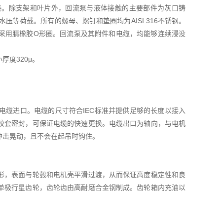
接。除支架和叶片外，回流泵与液体接触的主要部件为灰口铸
水压等荷载。所有的螺母、螺钉和垫圈均为AISI 316不锈钢。
采用腈橡胶O形圈。回流泵及其附件和电缆，均能够连续浸没
度320μ。
电缆进口。电缆的尺寸符合IEC标准并提供足够的长度以接入
胶套密封，可保证电缆的快速更换。电缆出口为轴向，与电机
冲击晃动，且不会在起吊时钩住。
形，表面与轮毂和电机壳平滑过渡，从而保证高度稳定性和良
单极行星齿轮，齿轮齿由高耐磨合金钢制成。齿轮箱内充油以