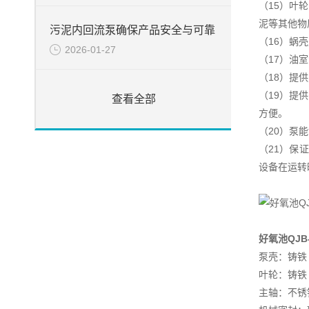
（15）叶
泥等其他物
污泥内回流泵确保产品安全与可靠
（16）蜗
2026-01-27
（17）油室
（18）提供定
（19）提
查看全部
方便。
（20）泵
（21）保
设备在运转时
好氧池QJ
泵壳：铸铁 G
叶轮：铸铁 G
主轴：不锈钢