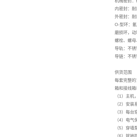
机械密封：
内密封：耐
外密封：耐
O-型环：氰橡
磨损环，动环
螺栓、螺母、
导轨：不锈钢 
导链：不锈
供货范围
每套完整的
箱和接线箱
（1）主机
（2）安装
（3）每台
（4）电气
（5）穿墙
（6）就地