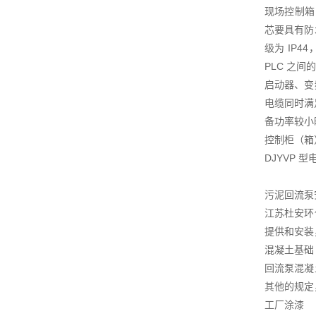
现场控制箱
芯要具有防
级为 IP
PLC 之
启动器、变
电缆同时满
备功率较小
控制柜（箱
DJYVP
污泥回流泵
江苏杜安环
提供和安装
混凝土基础
回流泵混凝
其他的规定
工厂涂漆