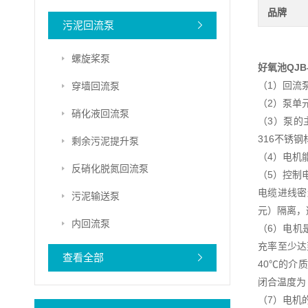
品牌
污泥回流泵
螺旋桨泵
好氧池QJ
（1）回流
穿墙回流泵
（2）泵单
硝化液回流泵
（3）泵的主
316不锈
剩余污泥提升泵
（4）电机
反硝化脱氮回流泵
（5）控制
电缆进线密
污泥输送泵
元）隔离，
内回流泵
（6）电机
充率至少达
查看全部
40℃的介
闭合温度为
（7）电机