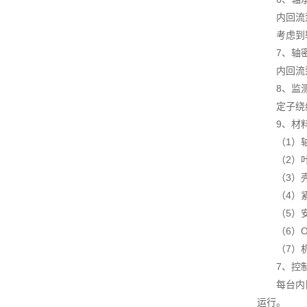
内回流泵轴
考虑到轴
7、轴
内回流泵有
8、监测
定子绕组中
9、材
（1）轴
（2）叶
（3）壳
（4）紧
（5）安
（6）O型
（7）机
7、控制
每台内回流
运行。