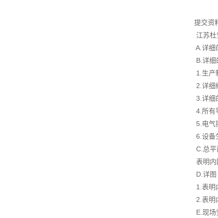
提交资
江苏杜安
A.详细
B.详细
1.生产
2.详细结
3.详细
4.所有
5.电气控
6.设备生
C.总平
表明内回流
D.详图
1.表明内
2.表明内
E.现场