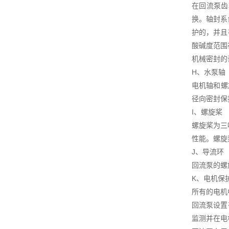
在回流泵齿
换。轴封系
护的，并且
酸碱度范围在
机械密封的
H、水泵轴
电机轴和螺
径向密封保
I、螺旋桨
螺旋桨为三
性能。螺旋
J、导流环
回流泵的螺
K、电机保
所有的电机
回流泵设置
监测并在电