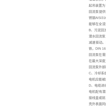
起吊装置为
回流泵提供
锈钢AIS
能够在全浸
B、污泥回
潜水回流泵
减速驱动。
铁，DIN 
回流泵在需
在最大深度
回流泵外部
C、冷却系
电机应能被
D、电缆进
电机配有潜
接线盒或就
壳外表面同