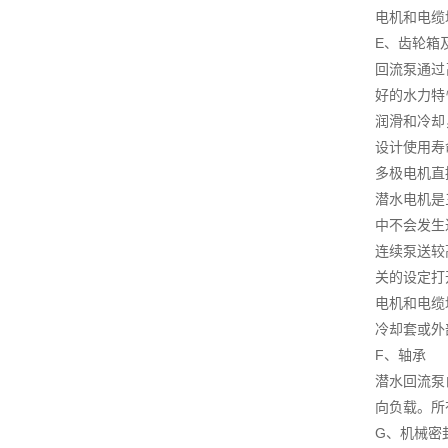
电机和电缆
E、齿轮箱
回流泵通过
好的水力特
润滑和冷却
设计使用寿命
多极电机直
潜水电机是
中不会发生
连续泵送较
关的设定打
电机和电缆
冷却套或外
F、轴承
潜水回流泵
向负载。所有
G、机械密