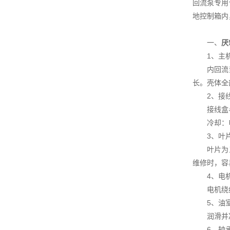
回流泵专用
地控制箱内
一、
厌
1、主
内回流泵为
长。壳体全
2、接
接线盒与
冷却：电
3、叶
叶片为三叶
维修时，容
4、电
电机绕组的
5、油
润滑并冷
6、轴