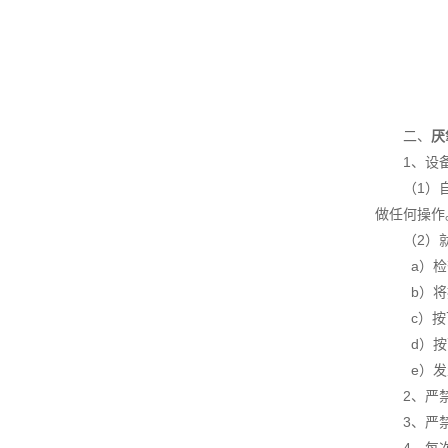
二、
厌
1、设备操
（1）自动
做任何操作
（2）就
a）检查
b）将控制
c）按下
d）按下
e）发生
2、严禁
3、严禁