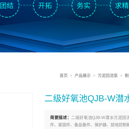
首页
>
产品展示
>
污泥回流泵
>
剩
二级好氧池QJB-W
简要描述：
二级好氧池QJB-W潜水污泥
件、紧固件、备品备件、保护器、就地控制