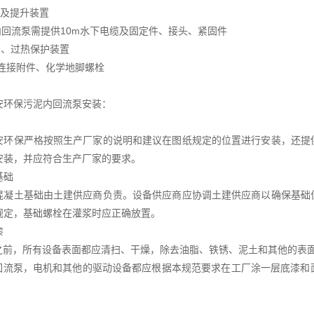
架及提升装置
内回流泵需提供10m水下电缆及固定件、接头、紧固件
漏、过热保护装置
有连接附件、化学地脚螺栓
安环保污泥内回流泵安装：
安环保严格按照生产厂家的说明和建议在图纸规定的位置进行安装，还提
安装，并应符合生产厂家的要求。
基础
混凝土基础由土建供应商负责。设备供应商应协调土建供应商以确保基础
规定，基础螺栓在灌浆时应正确放置。
漆
漆之前，所有设备表面都应清扫、干燥，除去油脂、铁锈、泥土和其他的表
有回流泵，电机和其他的驱动设备都应根据本规范要求在工厂涂一层底漆