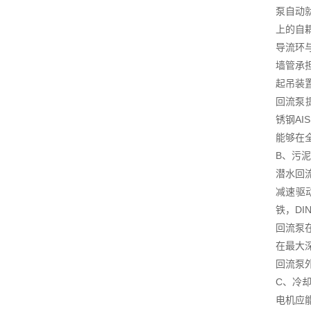
泵自动
上的自
导流环
墙管承
起吊装
回流泵
锈钢A
能够在
B、污
潜水回
减速驱
铁，DI
回流泵
在最大
回流泵
C、冷
电机应