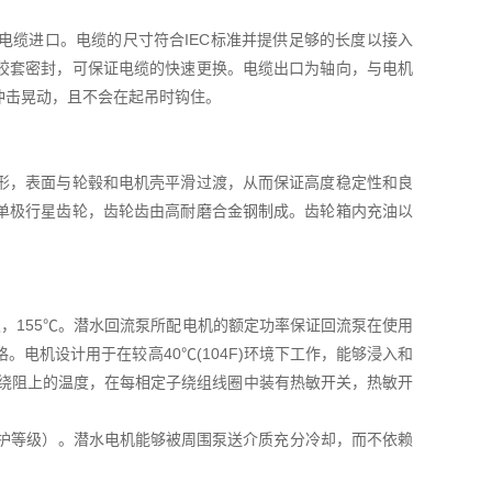
电缆进口。电缆的尺寸符合IEC标准并提供足够的长度以接入
胶套密封，可保证电缆的快速更换。电缆出口为轴向，与电机
冲击晃动，且不会在起吊时钩住。
形，表面与轮毂和电机壳平滑过渡，从而保证高度稳定性和良
单极行星齿轮，齿轮齿由高耐磨合金钢制成。齿轮箱内充油以
F级，155℃。潜水回流泵所配电机的额定功率保证回流泵在使用
电机设计用于在较高40℃(104F)环境下工作，能够浸入和
相绕阻上的温度，在每相定子绕组线圈中装有热敏开关，热敏开
防护等级）。潜水电机能够被周围泵送介质充分冷却，而不依赖