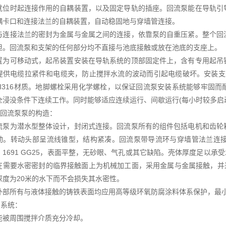
就位时起连接作用的自耦装置，以及固定导轨的插座。回流泵能在导轨引
耦卡口和连接法兰的自耦装置，自动稳固地与穿墙管连接。
与连接法兰的密封为金属与金属之间的连接，依靠泵的自重压紧。整个回
担。回流泵和支架的任何部分均不直接与池底接触或放在池底的支座上。
置为可移动式，起吊装置安装在导轨系统的顶部固定件上，含有专用起吊
提供电缆拉紧件和电缆夹，防止搅拌水流的波动而引起电缆破坏。安装支架和
ISI316材质。地脚螺栓采用化学螺栓，以保证回流泵安装系统能够牢固
全浸没条件下连续工作。同时能够适应连续运行、间歇运行(每小时较多启
泥回流泵泵的构造：
流泵为潜水型整体设计，封闭式连接。回流泵所有的组件包括电机和齿轮
动。转动头部呈流线锥型，结构紧凑。回流泵带导流环与穿墙管法兰连
N 1691 GG25，表面平整，无砂眼、气孔或其它缺陷。壳体厚度足以承受
在需要水密密封的临界接触面上为机械加工面，采用金属与金属接触，并
深度为20米的水下而不会损失其水密性。
外部所有与液体接触的铸铁表面均应用高等级环氧防腐涂料体系保护，最小厚
却系统：
能被周围搅拌介质充分冷却。