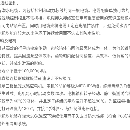
缆进线密封：
有潜水电缆，为包括控制和动力芯线的同一根电缆。电缆配备单独可靠的
或就地控制柜且不需拼接。电缆接入接线室使用可重复使用的双道压缩橡
面同向贴紧布置，同时用电缆夹将电缆固定在电缆拉紧件上，避免受水流
电缆均能在较大20米淹深下连续使用而不失去其防水性能。
轮箱及电机
通过高效的行星齿轮箱传动。齿轮箱体与回流泵壳体成为一体，为流线锥
力特性，提高回流泵整体效率。齿轮箱内配备高精度、高效率、低负载的
冷却，并减少泄漏的影响。
寿命不低于100,000小时。
机直接连接形成螺旋桨转速设计不被接收。
机是三相鼠笼式感应电机。电机的防护等级为IEC IP68级，绝缘等级为
发生过载。电机每小时启动次数20次。电机轴和转子经动、静平衡测试合格。
送较高为40℃的液体，并且定子绕组的平均温升不超过80℃。为监控每
定打开温度为130℃，并接至控制柜，与控制继电器连接。
电缆均能够在较大20米淹深下连续使用而不失去其防水性能（符合IP68
或外部冷却系统。