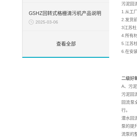
污泥回
1.从
GSHZ回转式格栅清污机产品说明
2.发
2025-03-06
3江苏
4.所
5.江
查看全部
6.在
二级好
A、污
污泥回
回流泵
行。
潜水回
泵的提
流泵的