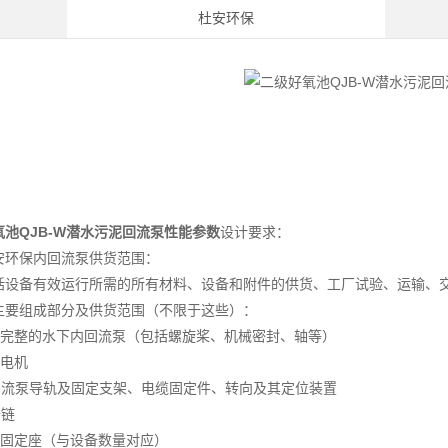
杜安环保
氧池QJB-W潜水污泥回流泵性能参数
设计要求：
安环保内回流泵供货范围：
括设备有效运行所需的所有材料、设备和附件的供货、工厂试验、运输、
主要组成部分及供货范围（不限于这些）：
配完整的水下内回流泵（包括螺旋桨、机械密封、轴等）
水电机
回流泵导轨及固定支架、电缆固定件、转向及其定位装置
升链
架固定座（与设备数量对应）