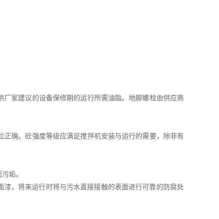
供厂家建议的设备保修期的运行所需油脂。地脚螺栓由供应商
位正确。砼强度等级应满足搅拌机安装与运行的需要，除非有
面污垢。
和面漆，将来运行时将与污水直接接触的表面进行可靠的防腐处