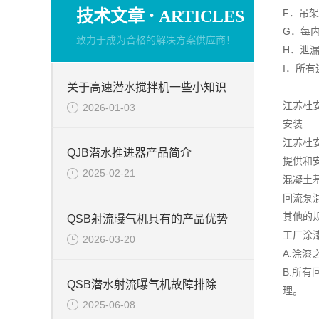
·
技术文章
ARTICLES
F．吊
G．每
致力于成为合格的解决方案供应商！
H．泄
I．所
关于高速潜水搅拌机一些小知识
江苏杜
2026-01-03
安装
江苏杜
QJB潜水推进器产品简介
提供和
2025-02-21
混凝土
回流泵
其他的
QSB射流曝气机具有的产品优势
工厂涂
2026-03-20
A.涂
B.所
QSB潜水射流曝气机故障排除
理。
2025-06-08