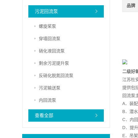
品牌
污泥回流泵
螺旋桨泵
穿墙回流泵
硝化液回流泵
剩余污泥提升泵
二级好
反硝化脱氮回流泵
江苏杜
提供包
污泥输送泵
回流泵
内回流泵
A．装
B．潜
查看全部
C．内
D．提
E．吊