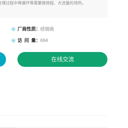
处理过程中再循环等需要微扬程、大流量的场所。
厂商性质：
经销商
访 问 量：
694
在线交流