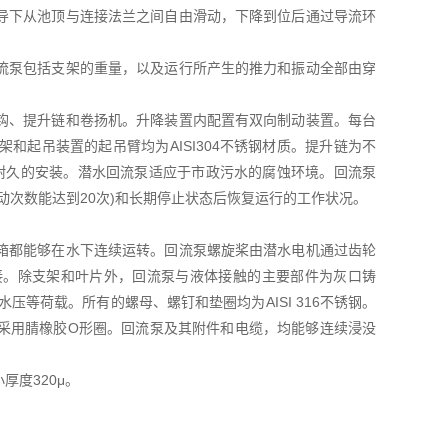
导下从池顶与连接法兰之间自由滑动，下降到位后通过导流环
流泵包括支架的重量，以及运行所产生的推力和振动全部由穿
钩、提升链和卷扬机。升降装置内配置有双向制动装置。每台
起吊装置的起吊臂均为AISI304不锈钢材质。提升链为不
而耐久的安装。潜水回流泵适应于市政污水的腐蚀环境。回流泵
动次数能达到20次)和长期停止状态后恢复运行的工作状况。
箱都能够在水下连续运转。回流泵螺旋桨由潜水电机通过齿轮
接。除支架和叶片外，回流泵与液体接触的主要部件为灰口铸
水压等荷载。所有的螺母、螺钉和垫圈均为AISI 316不锈钢。
采用腈橡胶O形圈。回流泵及其附件和电缆，均能够连续浸没
度320μ。