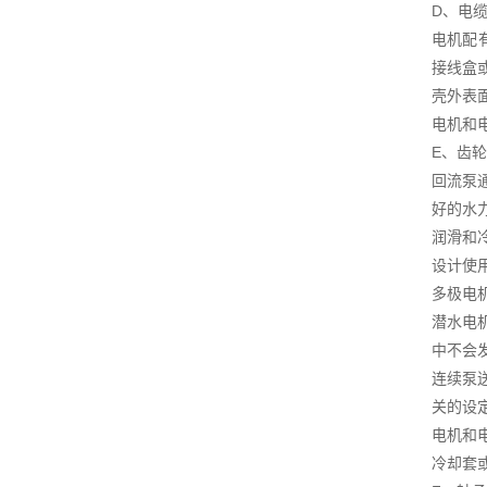
D、电
电机配
接线盒
壳外表
电机和
E、齿
回流泵
好的水
润滑和
设计使用
多极电
潜水电
中不会
连续泵
关的设
电机和
冷却套