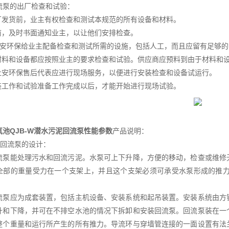
流泵的出厂检查和试验：
工厂发货前，业主有权检查和测试本规范的所有设备和材料。
货前，及时书面通知业主，以让他们安排检查。
杜安环保给业主配备检查和测试所需的设施，包括人工，而且应留有足够
有材料和设备都应按照业主的要求检查和试验。供应商应预料到由于材料和
苏杜安环保售后代表应进行现场服务，以便进行安装检查和设备试运行。
安装工作和试验准备工作完成以后，才能开始进行现场试验。
氧池QJB-W潜水污泥回流泵性能参数
产品说明：
泥回流泵的设计：
流泵能处理污水和回流污泥。水泵可上下升降，方便的移动，检查或维修
全部的重量受力在一个支架上，并且这个支架必须可承受水泵形成的推力
流泵应为成套装置，包括主机设备、安装系统和起吊装置。安装系统由方
升和下降，并可在不排空水池的情况下拆卸和安装回流泵。回流泵装在一
整个重量和运行所产生的所有推力。导流环与穿墙管连接的一面设置有法