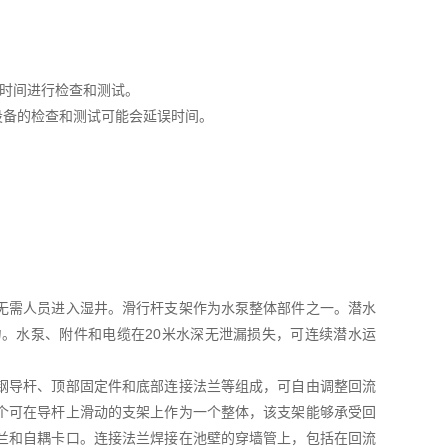
的时间进行检查和测试。
设备的检查和测试可能会延误时间。
无需人员进入湿井。滑行杆支架作为水泵整体部件之一。潜水
。水泵、附件和电缆在20米水深无泄漏损失，可连续潜水运
钢导杆、顶部固定件和底部连接法兰等组成，可自由调整回流
个可在导杆上滑动的支架上作为一个整体，该支架能够承受回
兰和自耦卡口。连接法兰焊接在池壁的穿墙管上，包括在回流