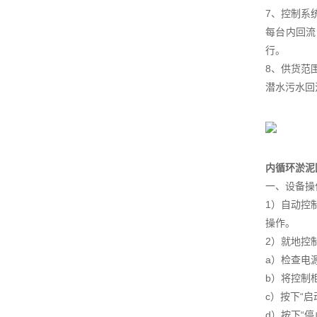
7、控制系
每台内回流
行。
8、供货范
潜水污水回
内循环淤泥
一、设备操
1）自动控
操作。
2）就地控
a）检查电
b）将控制柜
c）按下“
d）按下“