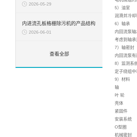
2026-05-29
5）油室
润滑并冷却
内进流孔板格栅除污机的产品结构
6）轴承
内回流泵轴
2026-06-01
考虑到轴承
7）轴密封
查看全部
内回流泵有
8）监测系
定子绕组中
9）材料
轴
叶 
壳体
紧固
安装
O型圈
机械