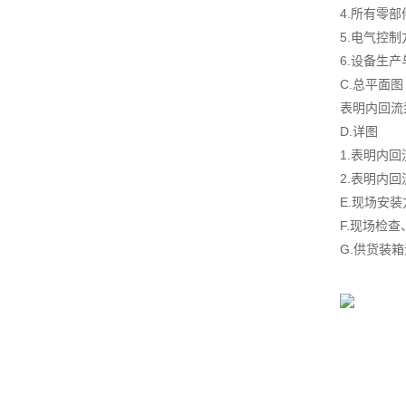
4.所有零
5.电气控
6.设备生
C.总平面图
表明内回流
D.详图
1.表明内
2.表明内
E.现场安
F.现场检
G.供货装