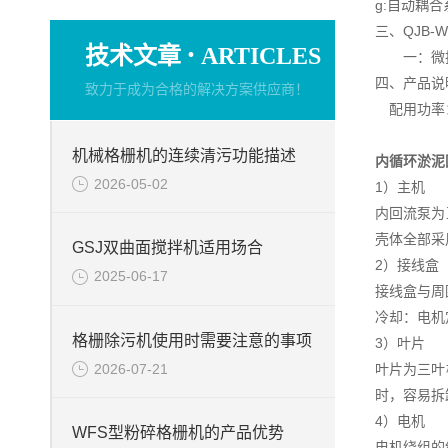
g:自动耦
三、QJB
·
技术文章
ARTICLES
一：微扬
四、产品说
致力于成为合格的解决方案供应商！
配用功率：1
机械格栅机的连续清污功能描述
内循环淤泥
2026-05-02
1）主机
内回流泵为
壳体全部采
GSJ双曲面搅拌机适用场合
2）接线盒
2025-06-17
接线盒与周
冷却：电机
格栅除污机使用时需要注意的事项
3）叶片
2026-07-21
叶片为三叶
时，容易拆
4）电机
WFS型粉碎格栅机的产品优势
电机绕组的