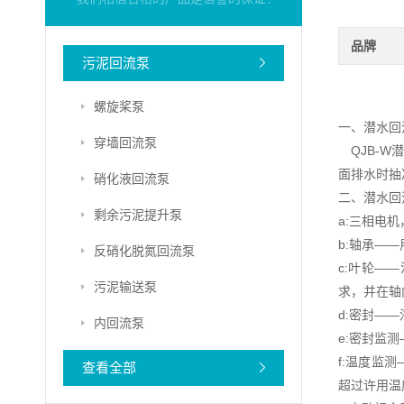
品牌
污泥回流泵
螺旋桨泵
一、潜水回
穿墙回流泵
QJB-W
面排水时抽
硝化液回流泵
二、潜水回
剩余污泥提升泵
a:三相电机
b:轴承——
反硝化脱氮回流泵
c:叶轮—
污泥输送泵
求，并在轴
d:密封—
内回流泵
e:密封监
f:温度监
查看全部
超过许用温