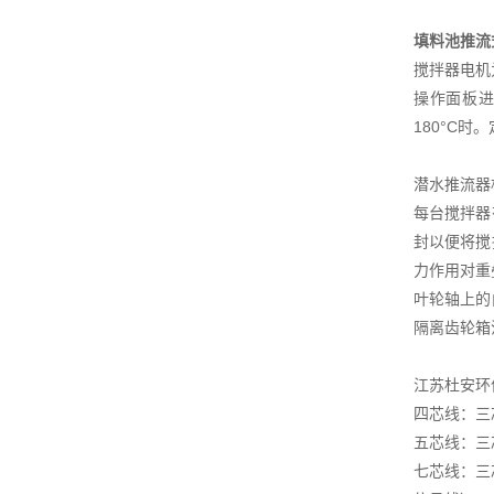
填料池推流
搅拌器电机
操作面板进
180°C
潜水推流器
每台搅拌器
封以便将搅
力作用对重
叶轮轴上的
隔离齿轮箱
江苏杜安环
四芯线：三
五芯线：三
七芯线：三