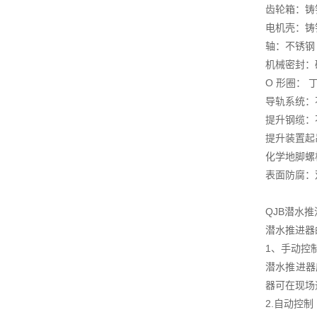
齿轮箱：铸铁 D
电机壳：铸铁 D
轴：不锈钢
机械密封：碳
O 形圈： 
导轨系统：不锈
提升钢缆：不锈
提升装置起吊
化学地脚螺
表面防腐：
QJB潜水
潜水推进器
1、手动控
潜水推进器
器可在现场
2.自动控制