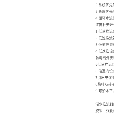
2.系统优先
3.长度优先
4.循环水流
江苏杜安环
1 低速推
2 低速推
3 低速推
4 低速推
防电缆外皮
5低速推流
6 油室内
7引出电缆
8桨叶及转
9 可沿水
潜水推流器
旋桨：强化