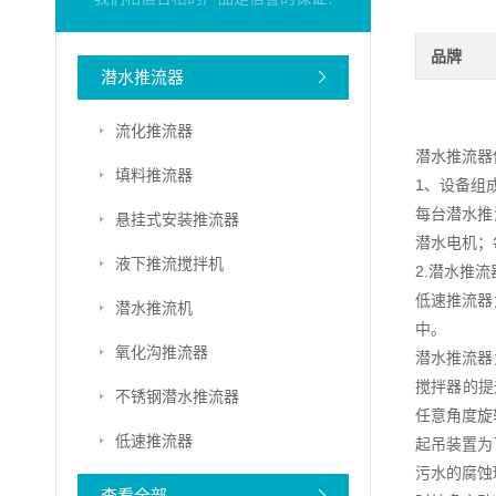
品牌
潜水推流器
流化推流器
潜水推流器
填料推流器
1、设备组
每台潜水推
悬挂式安装推流器
潜水电机；
液下推流搅拌机
2.潜水推
低速推流器
潜水推流机
中。
氧化沟推流器
潜水推流器
搅拌器的提
不锈钢潜水推流器
任意角度旋
低速推流器
起吊装置为
污水的腐蚀
查看全部