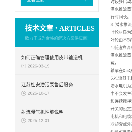
时较多启动
潜水推流器
行时间长。
3. 潜水推
·
技术文章
ARTICLES
叶轮材质为
致力于成为合格的解决方案供应商！
叶轮由不锈
4.低速推
潜水推流器
如何正确管理使用皮带输送机
载。
2026-03-19
轴承在0.5
5.推流器电
江苏杜安潜污泵售后服务
潜水电机为
2025-10-17
中不会发生
和连续搅拌
开关的设定
射流曝气机性能说明
电机和电缆
2025-12-01
冷却套或外
6.潜水推