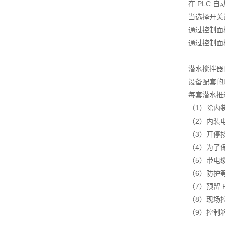
在 PLC
当选择开关
通过控制面
通过控制面
潜水搅拌器
设备配套的
每套潜水推
（1）除内
（2）内装
（3）开停
（4）为了
（5）带电
（6）防护等
（7）预留
（8）现场
（9）控制