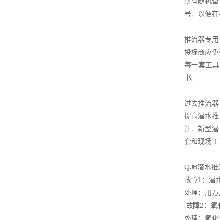
所有随机备
号，以便在
推流器专用
投标商应免
每一套工具
书。
过去推流器
提高潜水推
计，新型潜
套和现场工
QJB潜水
故障1：潜
处理：用万
故障2：氧
处理：氧化