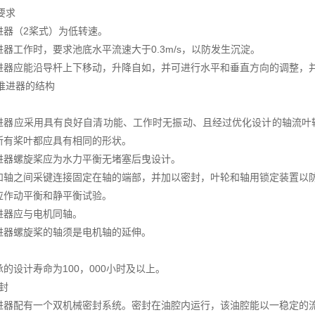
般要求
进器（2桨式）为低转速。
进器工作时，要求池底水平流速大于0.3m/s，以防发生沉淀。
进器应能沿导杆上下移动，升降自如，并可进行水平和垂直方向的调整，
下推进器的结构
进器应采用具有良好自清功能、工作时无振动、且经过优化设计的轴流叶
所有桨叶都应具有相同的形状。
进器螺旋桨应为水力平衡无堵塞后曳设计。
和轴之间采键连接固定在轴的端部，并加以密封，叶轮和轴用锁定装置以
应作动平衡和静平衡试验。
进器应与电机同轴。
进器螺旋桨的轴须是电机轴的延伸。
的设计寿命为100，000小时及以上。
封
进器配有一个双机械密封系统。密封在油腔内运行，该油腔能以一稳定的