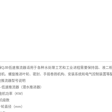
保QJB低速推流器适用于各种水处理工艺和工业进程需要保持固、液二
速机、螺旋推进叶轮、密封、手摇卷扬机构、安装系统和电气控制装置等
速推流器型号说明
-----低速推流器（潜水推进器）
---电机功率（KW）
-电机级数
--叶轮直径（mm）