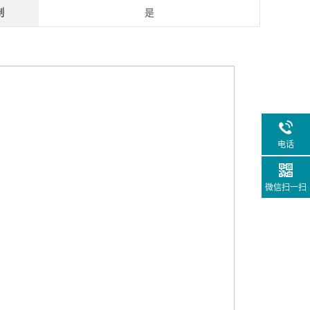
制
是
电话
微信扫一扫