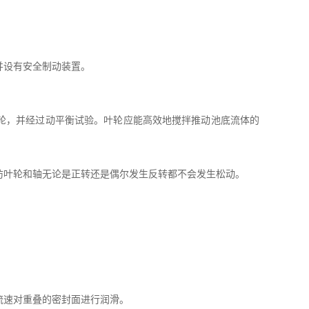
并设有安全制动装置。
轮，并经过动平衡试验。叶轮应能高效地搅拌推动池底流体的
防叶轮和轴无论是正转还是偶尔发生反转都不会发生松动。
流速对重叠的密封面进行润滑。