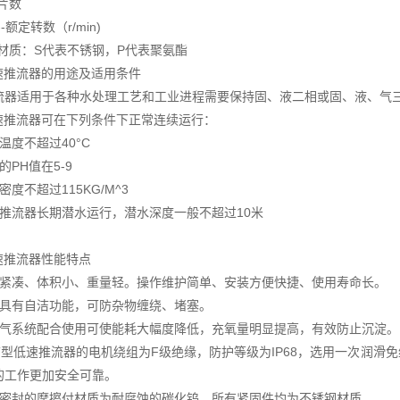
叶片数
---额定转数（r/min)
----材质：S代表不锈钢，P代表聚氨酯
低速推流器的用途及适用条件
流器适用于各种水处理工艺和工业进程需要保持固、液二相或固、液、气
低速推流器可在下列条件下正常连续运行：
温度不超过40°C
的PH值在5-9
密度不超过115KG/M^3
速推流器长期潜水运行，潜水深度一般不超过10米
速推流器性能特点
构紧凑、体积小、重量轻。操作维护简单、安装方便快捷、使用寿命长。
片具有自洁功能，可防杂物缠绕、堵塞。
曝气系统配合使用可使能耗大幅度降低，充氧量明显提高，有效防止沉淀。
DT型低速推流器的电机绕组为F级绝缘，防护等级为IP68，选用一次润
的工作更加安全可靠。
械密封的摩擦付材质为耐腐蚀的碳化钨，所有紧固件均为不锈钢材质。