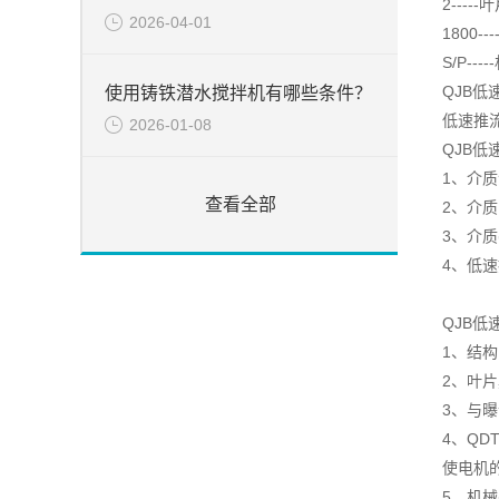
2-----
2026-04-01
1800--
S/P-
QJB
使用铸铁潜水搅拌机有哪些条件？
低速推
2026-01-08
QJB
1、介质
查看全部
2、介质
3、介质
4、低
QJB低
1、结
2、叶
3、与
4、Q
使电机
5、机