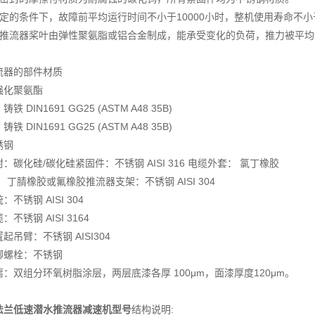
规定的条件下，故障前平均运行时间不小于10000小时，整机使用寿命不小
水推流器桨叶由弹性聚氨脂或铝合金制成，能承受变化的负荷，推力被平
流器的部件材质
强化聚氨酯
铁 DIN1691 GG25 (ASTM A48 35B)
铁 DIN1691 GG25 (ASTM A48 35B)
锈钢
：碳化硅/碳化硅紧固件：不锈钢 AISI 316 电缆外套： 氯丁橡胶
： 丁腈橡胶或氟橡胶推流器支架：不锈钢 AISI 304
不锈钢 AISI 304
不锈钢 AISI 3164
起吊臂：不锈钢 AISI304
脚螺栓：不锈钢
：双组分环氧树脂涂层，两层底漆各厚 100μm，面漆厚度120μm。
法兰低速潜水推流器减速机型号
结构说明: