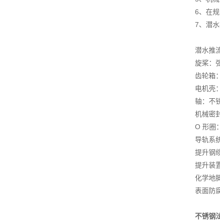
6、在
7、潜
潜水推
旋桨：
齿轮箱：铸
电机壳：铸
轴：不
机械密封
O 形圈
导轨系统：
提升钢缆：
提升装置
化学地
表面防腐
不锈钢