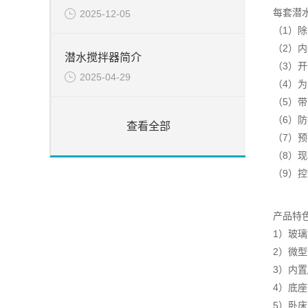
每套潜
2025-12-05
（1）除
（2）
潜水搅拌器简介
（3）
2025-04-29
（4）
（5）
（6）防
查看全部
（7）
（8）
（9）
产品特
1）玻
2）微
3）内
4）底
5）卧