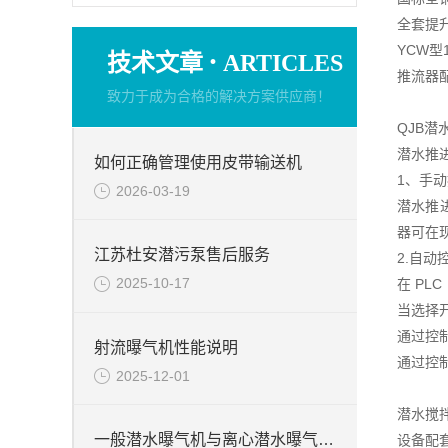
全套提
YCW
·
技术文章
ARTICLES
推流器
致力于成为合格的解决方案供应商！
QJB潜
潜水推
如何正确管理使用皮带输送机
1、手
2026-03-19
潜水推
器可在
江苏杜安潜污泵售后服务
2.自动
2025-10-17
在 P
当选择
通过控
射流曝气机性能说明
通过控
2025-12-01
潜水搅
一般潜水曝气机与离心潜水曝气机特点的不一样之处
设备配套