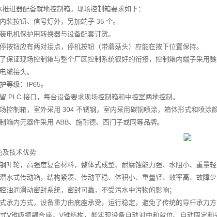
水推进器配备就地控制箱。现场控制箱要求如下：
内装按钮、信号灯外，另加端子 35 个。
内装电机保护用转换器与设备配套订货。
开停按钮应有两对接点，停机按钮（带蘑菇头）应能在按下位置保持。
为了保证现场控制箱与整个厂区控制系统很好的衔接，控制箱内端子采用魏
带电缆接头。
护等级：IP65。
预留 PLC 接口，每台设备要求现场控制箱和中控室两地控制。
现场控制箱，室外采用 304 不锈钢，室内采用碳钢喷涂，箱体形式和喷涂
控制箱内元器件采用 ABB、施耐德、西门子或同等品牌。
色及技术优势
璃钢叶轮，高强度复合材料，整体式成型、耐腐蚀能力强、水阻小、重量
型潜水式传动箱，结构紧凑、传动平稳、体积小、重量轻、效率高、故障少
置腔油润滑动密封系统，密封可靠，不受污水中污物的影响；
座式承力方式，设备重力由底座承受，运行稳定，避免了传统的导杆承力
床式V锥吸振耦合座，V锥结构，能实现设备自动对中和就位、自动固定