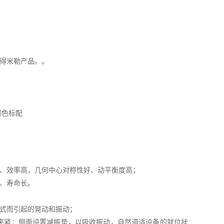
得米勒产品。。
颜色标配
轻、效率高，几何中心对称性好、动平衡度高；
、寿命长。
方式而引起的晃动和振动；
和夹紧；侧面设置减振垫，以吸收振动，自然调适设备的就位状