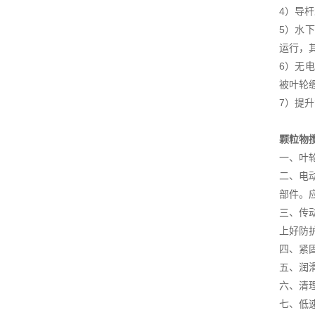
4）导
5）水
运行，
6）无
被叶轮
7）提
颗粒物
一、叶轮
二、电
部件。
三、传
上好防
四、紧
五、润
六、清
七、低