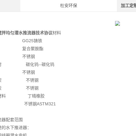
杜安环保
加工定
搅拌均匀潜水推流器技术协议
材料
 GG25铸铁
 复合聚胺酯
轴 不锈钢
密封 碳化钨--碳化钨
杆 不锈钢
支架 不锈钢
钢索 不锈钢
封材料 丁晴橡胶
 不锈钢ASTM321
流器配套范围
整的水下推进器：
铜线圈潜水电机