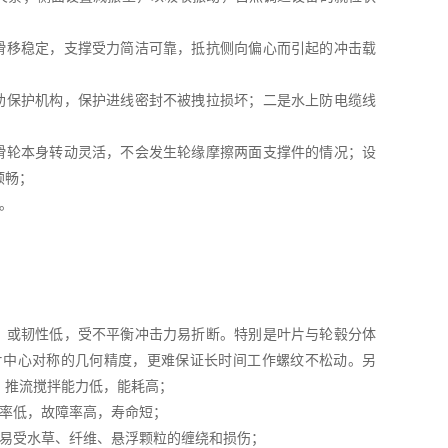
滑移稳定，支撑受力简洁可靠，抵抗侧向偏心而引起的冲击载
助保护机构，保护进线密封不被拽拉损坏；二是水上防电缆线
滑轮本身转动灵活，不会发生轮缘摩擦两面支撑件的情况；设
顺畅；
。
，或韧性低，受不平衡冲击力易折断。特别是叶片与轮毂分体
片中心对称的几何精度，更难保证长时间工作螺纹不松动。另
、推流搅拌能力低，能耗高；
效率低，故障率高，寿命短；
，易受水草、纤维、悬浮颗粒的缠绕和损伤；