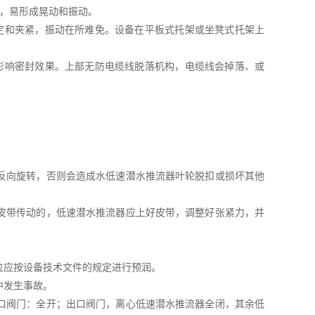
够，易形成晃动和振动。
定和夹紧，振动在所难免。设备在平板式托架或坐凳式托架上
影响密封效果。上部无防电缆线脱落机构，电缆线会掉落、或
反向旋转，否则会造成水低速潜水推流器叶轮脱扣或损坏其他
皮带传动的，低速潜水推流器应上好皮带，调整好张紧力，并
位应按设备技术文件的规定进行预润。
中发生事故。
口阀门：全开；出口阀门，离心低速潜水推流器全闭，其余低