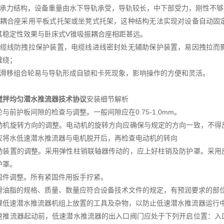
杆承力结构，设备重量由水下导轨承受，导轨较长，中下部受力，刚性不
下耦合座采用平板式托架或坐凳式托架，这种结构无法实现对设备自动固
其稳定性效果与卧床式V锥吸振耦合座相距甚远。
电缆线防拽拉保护装置，电缆线进线密封处无辅助保护装置，易因拽拉而
缠绕；
升滑移组合轮易与导轨形成自锁和卡死现象，影响操作的方便和灵活。
搅拌均匀潜水推流器技术协议
安装细节解析
与前护板间隙的检查与调整。一般间隙应在0.75-1.0mm。
动机旋转方向的调整。电动机的旋转方向应确保与规定的方向一致，不得
应将水低速潜水推流器与电机脱开后，再检查电动机的转向
动装置的调整。采用弹性柱销联轴器传动的，应上好柱销及防护罩。采用
护罩。
固件调整。所有紧固件用扳手拧紧。
滑油脂的规格、质量、数量应符合设备技术文件的规定，有预润要求的部
理低速潜水推流器机组上放置的工具及杂物，以防止低速潜水推流器运行
速推流器起动前，低速潜水推流器的出入口阀门应处于下列开启位置：入