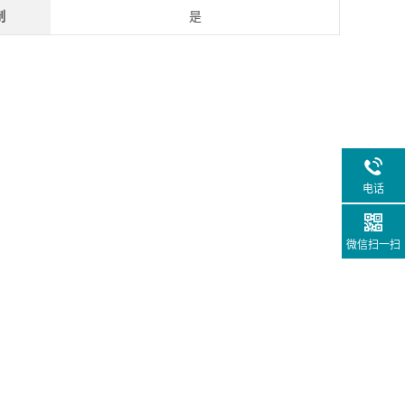
制
是
电话
微信扫一扫