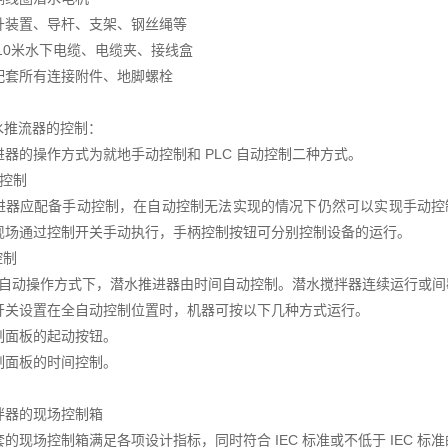
升装置、导杆、支架、钢丝绳等
型10米水下电缆、电缆夹、接线盒
配套所有连接附件、地脚螺栓
水推流器的控制：
进器的操作方式为就地手动控制和 PLC 自动控制二种方式。
动控制
进器应配备手动控制，在自动控制无法实现的情况下仍然可以实现手动控
现场通过控制开关手动执行，手柄控制按钮可分别控制设备的运行。
控制
LC 自动操作方式下，潜水推进器由时间自动控制。潜水搅拌器连续运行或
开关设置在全自动控制位置时，机器可按以下几种方式运行。
制面板的起动按钮。
制面板的时间控制。
拌器的现场控制箱
的现场控制箱满足各项设计指标，同时符合 IEC 标准或不低于 IEC 