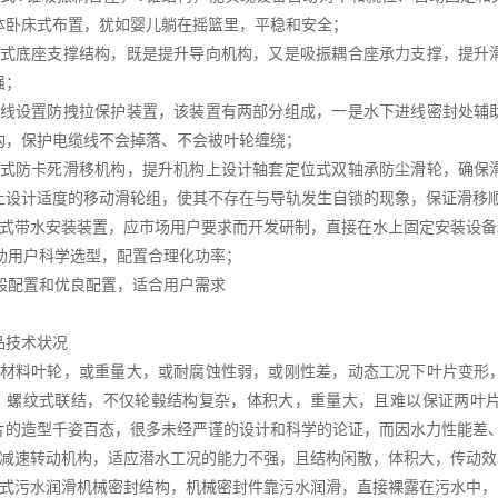
体卧床式布置，犹如婴儿躺在摇篮里，平稳和安全；
轨式底座支撑结构，既是提升导向机构，又是吸振耦合座承力支撑，提升
强；
缆线设置防拽拉保护装置，该装置有两部分组成，一是水下进线密封处辅
构，保护电缆线不会掉落、不会被叶轮缠绕；
合式防卡死滑移机构，提升机构上设计轴套定位式双轴承防尘滑轮，确保
上设计适度的移动滑轮组，使其不存在与导轨发生自锁的现象，保证滑移
架式带水安装装置，应市场用户要求而开发研制，直接在水上固定安装设备
帮助用户科学选型，配置合理化功率；
一般配置和优良配置，适合用户需求
品技术状况
规材料叶轮，或重量大，或耐腐蚀性弱，或刚性差，动态工况下叶片变形
，螺纹式联结，不仅轮毂结构复杂，体积大，重量大，且难以保证两叶
片的造型千姿百态，很多未经严谨的设计和科学的论证，而因水力性能差
用减速转动机构，适应潜水工况的能力不强，且结构闲散，体积大，传动
口式污水润滑机械密封结构，机械密封件靠污水润滑，直接裸露在污水中