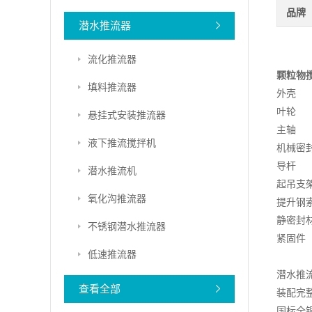
品牌
潜水推流器
流化推流器
颗粒物
填料推流器
外壳
叶轮
悬挂式安装推流器
主
液下推流搅拌机
机械
导
潜水推流机
起吊
氧化沟推流器
提升
静密
不锈钢潜水推流器
紧固件
低速推流器
潜水推
查看全部
装配完
国标全