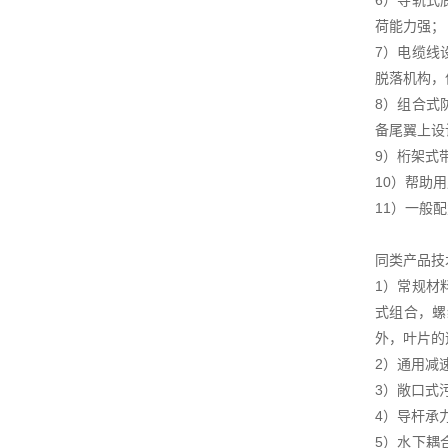
6）导轨式
荷能力强；
7）电缆线
脱落机构，
8）组合式
备尾翼上设
9）桁架式
10）帮助
11）一般
同类产品技
1）常规材
式组合，螺
外，叶片的
2）通用减
3）敞口式
4）导杆承
5）水下耦