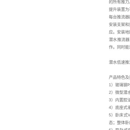
的所有推力
提升装置为
每台推流器
安装支架和
应。安装地
潜水推流器
作。同时能
潜水低速推
产品特色及
1）玻璃钢
2）微型潜
3）内置腔
4）底座式
5）卧床式
态；整体卧