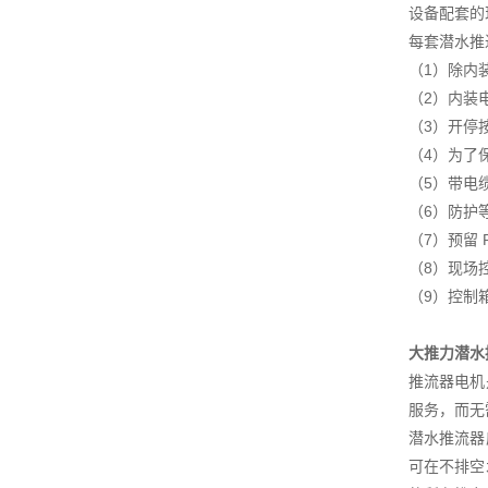
设备配套的
每套潜水推
（1）除内
（2）内装
（3）开停
（4）为了
（5）带电
（6）防护等
（7）预留
（8）现场
（9）控制
大推力潜水
推流器电机
服务，而无
潜水推流器
可在不排空