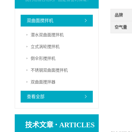
品牌
双曲面搅拌机
空气量
潜水双曲面搅拌机
立式涡轮搅拌机
倒伞形搅拌机
不锈钢双曲面搅拌机
双曲面搅拌器
查看全部
·
技术文章
ARTICLES