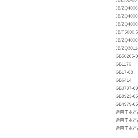
JB293
JB/ZQ4
JB/ZQ4
JB/ZQ4
JB/T50
JB/ZQ40
JB/ZQ3
GB502
GB11
GB17
GB64
GB379
GB892
GB497
适用于本产
适用于本产
适用于本产