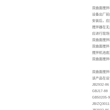
双曲面搅拌
设备出厂前
安装后，应
搅拌器在无
应进行现场
双曲面搅拌
双曲面搅拌
搅拌机池底
双曲面搅拌
双曲面搅拌
该产品在设
JB293
GBJ1
GB502
JB/ZQ