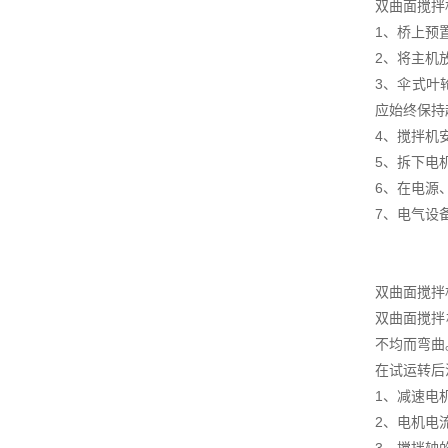
双曲面搅拌
1、桥上预
2、将主机
3、伞式叶
应始终保持
4、搅拌机
5、拆下电
6、在电源
7、电气设
双曲面搅拌
双曲面搅拌
不均而弯曲
在试运转后
1、减速电
2、电机电