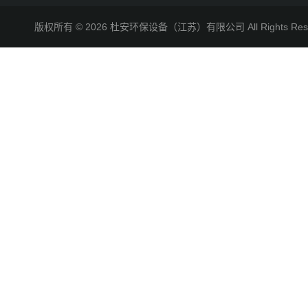
版权所有 © 2026 杜安环保设备（江苏）有限公司 All Rights R