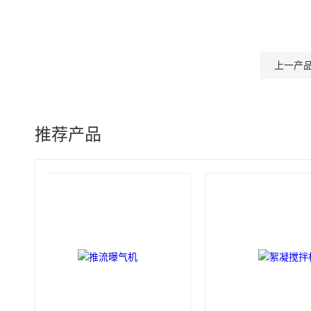
上一产
推荐产品