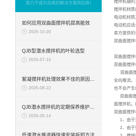
搅拌机轴的
致力于成为合格的解决方案供应商！
搅拌机材质
电动机材质及
如何应用双曲面搅拌机提高能效
电动机应适合
2025-10-20
卖方提供的
双曲面搅拌
QJB型潜水搅拌机的叶轮选型
双曲面搅拌
2025-07-15
双曲面搅拌
双曲面搅拌
絮凝搅拌机处理效果不佳的原因剖析
全向推流，
2025-08-22
也不会产生
双曲面搅拌
面搅拌机，
QJB潜水搅拌机的定期保养维护的注意事项
双曲面搅拌
2026-05-14
1、由于
2、由于整
低速潜水推进器快速安装拆卸方法
3、搅拌器