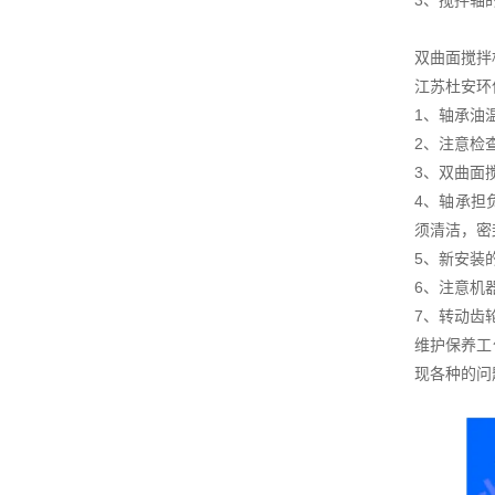
3、搅拌轴
双曲面搅拌
江苏杜安环
1、轴承油
2、注意检
3、双曲面
4、轴承担
须清洁，密
5、新安装
6、注意机
7、转动齿
维护保养工
现各种的问