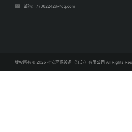
邮箱：770822429@qq.com
版权所有 © 2026 杜安环保设备（江苏）有限公司 All Rights R