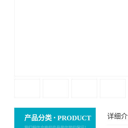
详细介
·
产品分类
PRODUCT
我们相信合格的产品是信誉的保证！