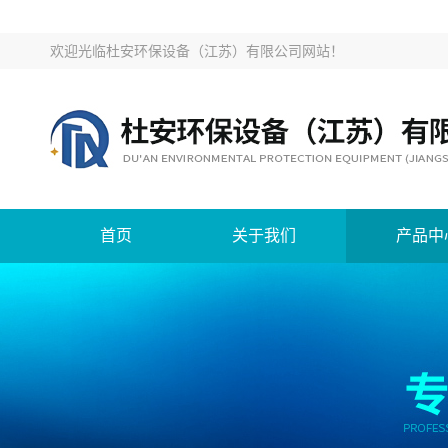
欢迎光临
杜安环保设备（江苏）有限公司网站
！
首页
关于我们
产品中