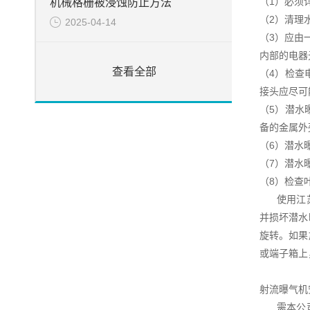
（1）必须
机械格栅被浸蚀防止方法
（2）清理
2025-04-14
（3）应由
内部的电器
查看全部
（4）检查
接头应尽可
（5）潜水
备的金属外
（6）潜水
（7）潜水
（8）检查
使用江苏杜
并损坏潜水
旋转。如果
或端子箱上
射流曝气机
需本公司协