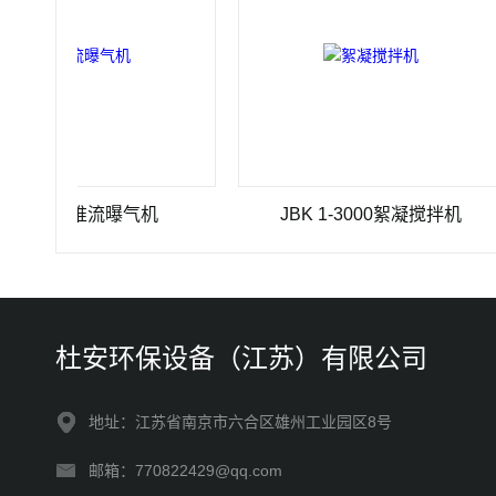
J-4推流曝气机
JBK 1-3000絮凝搅拌机
杜安环保设备（江苏）有限公司
地址：江苏省南京市六合区雄州工业园区8号
邮箱：770822429@qq.com