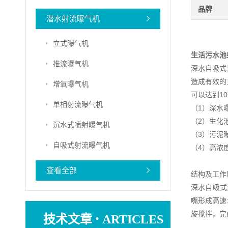
品牌
潜水射流曝气机
立式曝气机
生活污水池
推流曝气机
深水自吸式
造成有效的
增氧曝气机
可以达到1
单相射流曝气机
（1）深水
（2）生化
沉水式喷射曝气机
（3）污泥
自吸式射流曝气机
（4）高浓
查看全部
结构及工作
深水自吸式
嘴形成高速
·
旋搅拌，完
技术文章
ARTICLES