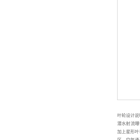
叶轮设计说
潜水射流曝
加上星形叶
区，空气通