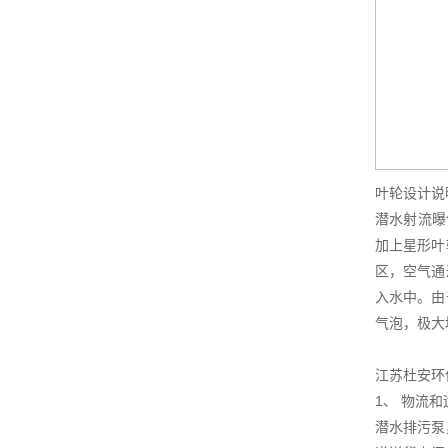
叶轮设计说
潜水射流曝
加上星形叶
区，空气通
入水中。由
气泡，极大
江苏杜安环
1、 物流
潜水排污泵