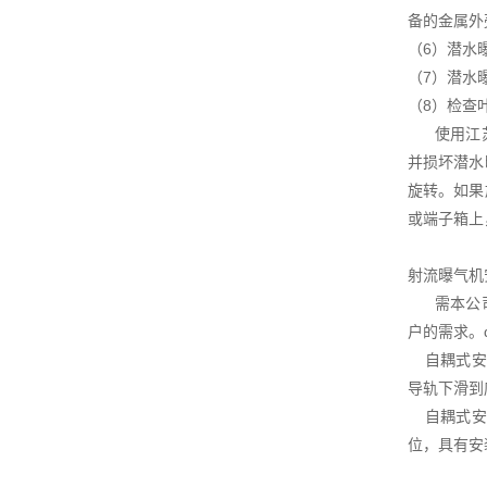
备的金属外
（6）潜水
（7）潜水
（8）检查
使用江苏杜
并损坏潜水
旋转。如果
或端子箱上
射流曝气机
需本公司协
户的需求。
自耦式安装
导轨下滑到
自耦式安装
位，具有安