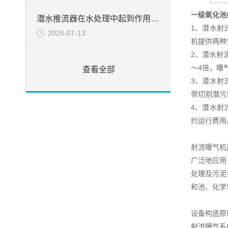
一级氧化池
潜水推流器在水处理中起到作用分析
1、潜水射
2025-07-13
机提供两种
2、潜水射
～4倍，曝
查看全部
3、潜水射
带切割潜污
4、潜水射
约运行费用
射流曝气机
广泛地应用
处理及污泥
和池、化学
设备构造原
射流曝气系