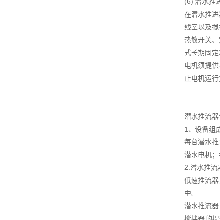
(6) 潜水
在潜水推进
线室以及搅
热敏开关、
式长期固定
电机须提供
止电机运行
潜水推流器
1、设备组
每台潜水推
潜水电机；
2.潜水推
低速推流器
中。
潜水推流器
搅拌器的提