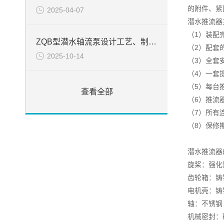
的附件、紧
2025-04-07
潜水推流器
（1）装配
ZQB型潜水轴流泵设计工艺、制造和装配工艺说明
（2）配套
2025-10-14
（3）全套
（4）一套
（5）每台
查看全部
（6）推流
（7）所有
（8）保修
潜水推流器
旋桨：强化
齿轮箱：铸铁 D
电机壳：铸铁 D
轴：不锈钢
机械密封：碳