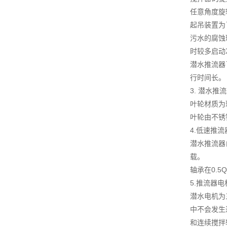
任意角度旋
起吊装置为
污水的腐蚀
时较多启动
潜水推流器
行时间长。
3. 潜水推
叶轮材质为
叶轮由不锈
4.低速推
潜水推流器
载。
轴承在0.5
5.推流器电
潜水电机为
中不会发生
和连续搅拌