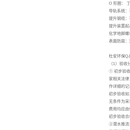
O 形圈： 
导轨系统：不锈
提升钢缆：不锈
提升装置起吊
化学地脚螺
表面防腐：
杜安环保Q
（1）验收
① 初步验
家相关法律
作详细的记
初步验收如
无条件为采
费用均应由
初步验收合
②潜水推流