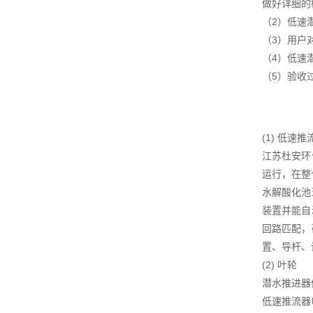
做好详细的
（2）低速
（3）用户
（4）低速
（5）验收
(1) 低速
江苏杜安环
运行，在整
水解酸化池
装置并能自
回路匹配，
置、导杆、
(2) 叶轮
潜水推进器
低速推流器