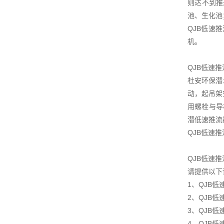
则达不到推
池、生化池
QJB低速
机。
QJB低速
杜安环保潜
动，起吊架
用螺栓与导
潜低速推流
QJB低速
QJB低速
请提供以下
1、QJB
2、QJB低
3、QJB
4、QJB