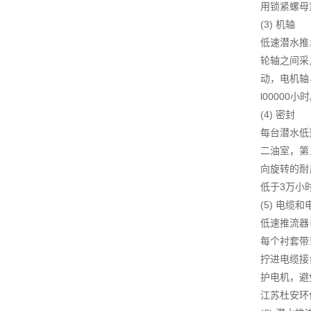
用锁紧螺母
(3) 机轴
低速潜水推
轮轴之间采
动，电机轴
l00000小
(4) 密封
每台潜水低
二油室，第
向旋转的耐
低于3万小
(5) 电缆
低速推流器
每个衬套带
拧进电缆接
护电机，避
江苏杜安环