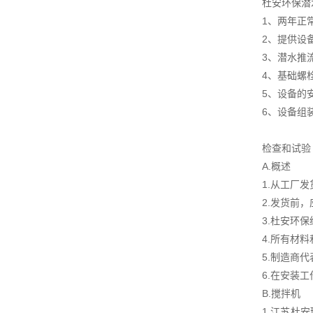
杜安环保潜
1、两年正
2、提供设
3、潜水推
4、基础螺
5、设备的
6、设备组
检查和试验
A.概述
1.从工厂
2.发货前
3.杜安环
4.所有材
5.制造商
6.在安装
B.搅拌机
1.江苏杜