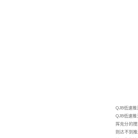
QJB低速
QJB低速
挥充分的搅
则达不到推