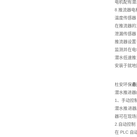
电机配有潜
8.推流器
温度传感器
在推流器的
泄漏传感器
推流器设置
监测并在电
潜水低速推
安装于就地
杜安环保
悬
潜水推进器
1、手动控
潜水推进器
器可在现场
2.自动控制
在 PLC