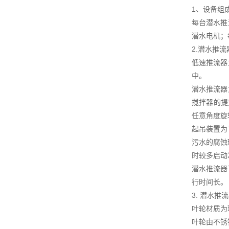
1、设备组
每台潜水推
潜水电机；
2.潜水推
低速推流器
中。
潜水推流器
搅拌器的提
任意角度旋
起吊装置为
污水的腐蚀
时较多启动
潜水推流器
行时间长。
3. 潜水推
叶轮材质为
叶轮由不锈