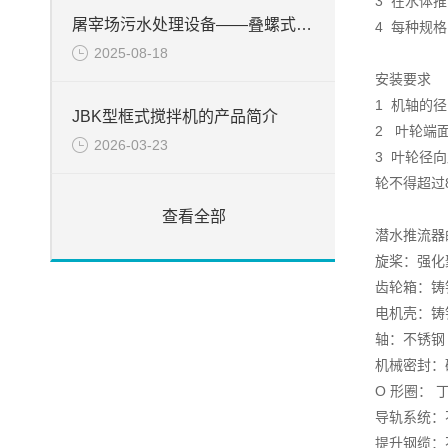
3 在水体
屠宰场污水处理设备——叠螺式脱水机
4 每种规
2025-08-18
安装要求
1 机轴的
JBK型框式搅拌机的产品简介
2 叶轮端
2026-03-23
3 叶轮径
轮不得超过
查看全部
潜水推流器
旋桨：强化
齿轮箱：铸铁 D
电机壳：铸铁 D
轴：不锈钢
机械密封：碳
O 形圈： 
导轨系统：不锈
提升钢缆：不锈