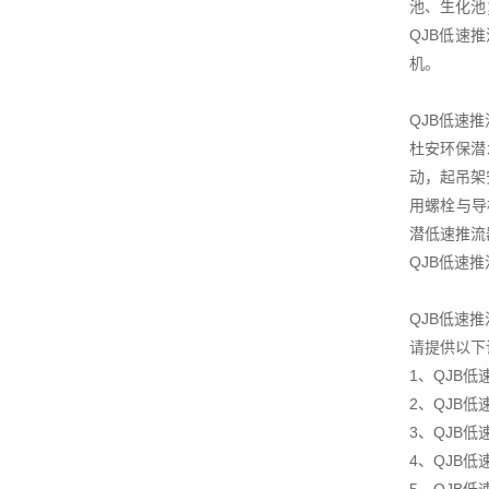
池、生化池
QJB低速
机。
QJB低速
杜安环保潜
动，起吊架
用螺栓与导
潜低速推流
QJB低速
QJB低速
请提供以下
1、QJB
2、QJB低
3、QJB
4、QJB