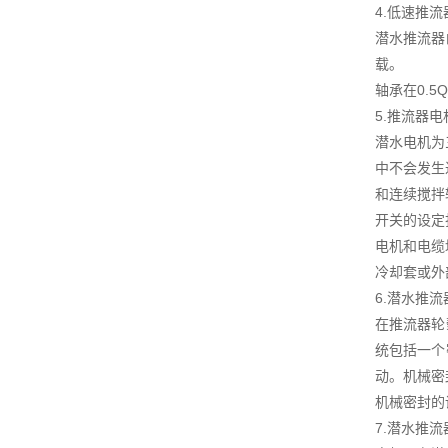
4.低速推
潜水推流器
载。
轴承在0.5
5.推流器电
潜水电机为
中不会发生
和连续搅拌
开关的设定
电机和电缆
冷却套或外
6.潜水推
在推流器轮
统包括一个
动。机械密
机械密封的
7.潜水推