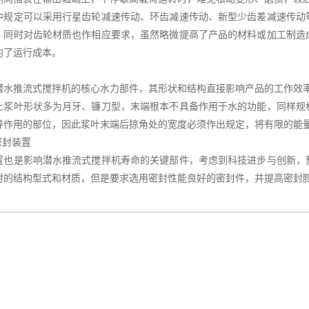
中规定可以采用行星齿轮减速传动、环齿减速传动、新型少齿差减速传动
，同时对齿轮材质也作相应要求，虽然略微提高了产品的材料或加工制造
约了运行成本。
潜水推流式搅拌机的核心水力部件，其形状和结构直接影响产品的工作效
上浆叶形状多为月牙、镰刀型，末端根本不具备作用于水的功能，同样规
导作用的部位，因此浆叶末端后掠角处的宽度必须作出规定，将有限的能
密封装置
置也是影响潜水推流式搅拌机寿命的关键部件，考虑到科技进步与创新，
封的结构型式和材质，但是要求选用密封性能良好的密封件，并提高密封