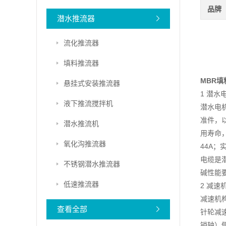
品牌
潜水推流器
流化推流器
填料推流器
MBR
悬挂式安装推流器
1 潜水
液下推流搅拌机
潜水电
准件，
潜水推流机
用寿命
氧化沟推流器
44A；
电缆是
不锈钢潜水推流器
碱性能
低速推流器
2 减速
减速机
查看全部
针轮减
销轴）