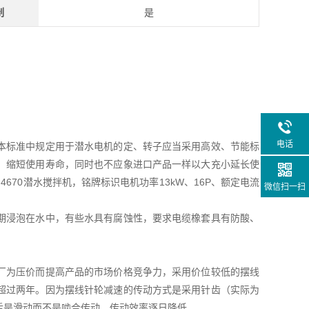
制
是
电话
本标准中规定用于潜水电机的定、转子应当采用高效、节能标
、缩短使用寿命，同时也不应象进口产品一样以大充小延长使
670潜水搅拌机，铭牌标识电机功率13kW、16P、额定电流
微信扫一扫
期浸泡在水中，有些水具有腐蚀性，要求电缆橡套具有防酸、
厂为压价而提高产品的市场价格竞争力，采用价位较低的摆线
超过两年。因为摆线针轮减速的传动方式是采用针齿（实际为
后是滑动而不是啮合传动，传动效率逐日降低。