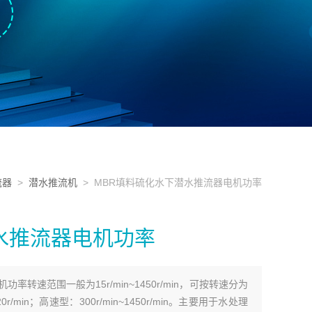
流器
>
潜水推流机
> MBR填料硫化水下潜水推流器电机功率
水推流器电机功率
率转速范围一般为15r/min~1450r/min，可按转速分为
r/min；高速型：300r/min~1450r/min。主要用于水处理