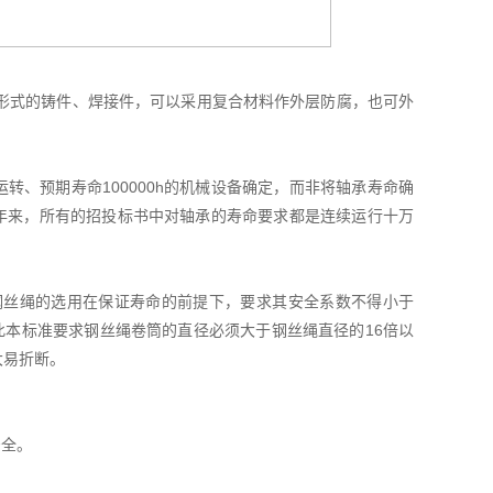
形式的铸件、焊接件，可以采用复合材料作外层防腐，也可外
转、预期寿命100000h的机械设备确定，而非将轴承寿命确
么多年来，所有的招投标书中对轴承的寿命要求都是连续运行十万
钢丝绳的选用在保证寿命的前提下，要求其安全系数不得小于
此本标准要求钢丝绳卷筒的直径必须大于钢丝绳直径的16倍以
大易折断。
安全。