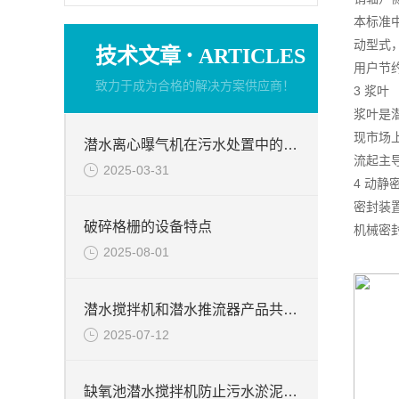
本标准
动型式
·
技术文章
ARTICLES
用户节
致力于成为合格的解决方案供应商！
3 浆叶
浆叶是
现市场
潜水离心曝气机在污水处置中的使用
流起主
2025-03-31
4 动静
密封装
破碎格栅的设备特点
机械密
2025-08-01
潜水搅拌机和潜水推流器产品共同点
2025-07-12
缺氧池潜水搅拌机防止污水淤泥絮凝堆积方法