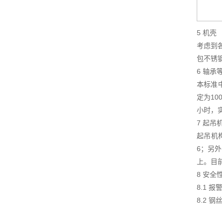
5 机壳
考虑到
包不锈
6 轴承
本标准
定为1
小时，
7 起吊
起吊机
6；另
上。目
8 安全
8.1
8.2