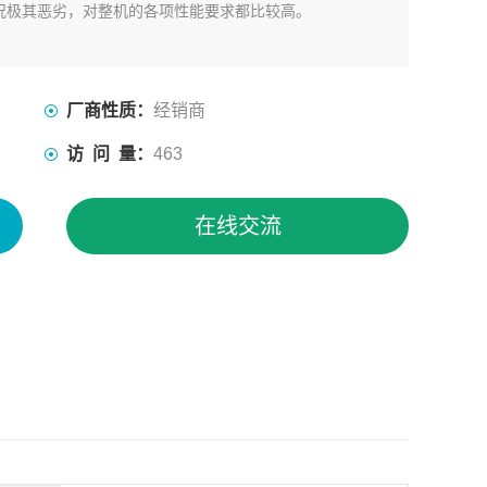
况极其恶劣，对整机的各项性能要求都比较高。
厂商性质：
经销商
访 问 量：
463
在线交流