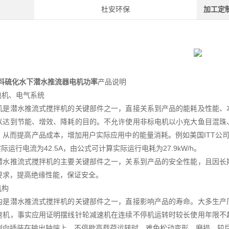
杜安环保
加工定
填料硫化水下潜水推流器电机功率
产品说明
电机、电气系统
机是潜水推流式搅拌机的关键部件之一，直接关系到产品的能耗及性能、
以达到节能、增效、降耗的目的。不允许使用非标电机以小充大鱼目混珠
，从而提高产品成本，增加用户实际应用中的能量消耗。例如美国ITT公司4
实际运行电流为42.5A，由公式可计算实际运行电耗为27.9kW/h。
潜水推流式搅拌机的主要关键部件之一，关系到产品的安全性能，且因长
要求，提高绝缘性能，保证安全。
机构
构是潜水推流式搅拌机的关键部件之一，直接影响产品的寿命。大多生产
速机，事实应用证明摆线针轮减速机在连续不停机运转时较长使用年限不
侧向插装在输出轴端上，不停歇高载荷运转时，难免松动变形、磨损，较