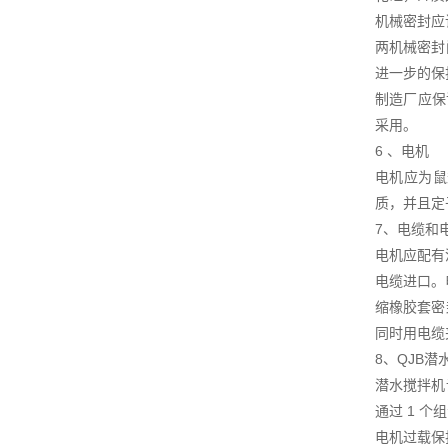
机械密封应
两机械密封
进一步的保
制造厂应保
采用。
6 、电机
电机应为鼠笼
质，并且定
7、电缆和
电机应配有
电缆进口。
缩橡胶套密
同时用电缆
8、QJB
潜水搅拌机
通过 1 
电机过载保