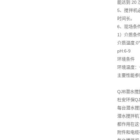
能达到 2
5、搅拌机
时间长。
6、现场条
1）介质条
介质温度:0
pH:6-9
环境条件
环境温度：一
主要性能参
QJB潜水
杜安环保Q
每台潜水搅拌
潜水搅拌机
都作用在这
附件和电缆