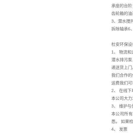
承座的台阶
齿轮箱的油
3、潜水搅
拆除轴承6
杜安环保设
1、 物流
潜水排污泵
递送货上门
我们合作的
运费我们可
2、 在线下
本公司大力
3、 维护
本公司所有
悉。 如果
4、 发票