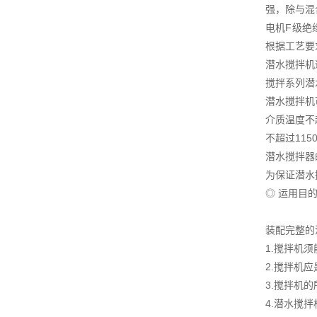
强，除与混
电机F级绝
根据工艺要
潜水搅拌机
搅拌系列潜
潜水搅拌机
介质温度不超
不超过115
潜水搅拌器
为保证潜水
◎ 运用目
装配完整的
1.搅拌机
2.搅拌机
3.搅拌机的
4.潜水搅