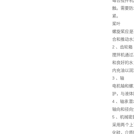
每台搅拌机
触。需要防
紧。
桨叶
螺旋桨应是
合和推动水
2 、齿轮箱
搅拌机通过
和良好的水
内充油以润
3 、轴
电机轴和螺
护，与液体
4 、轴承
轴向和径向负
5 、机械密
采用两个上
化硅，介质酸