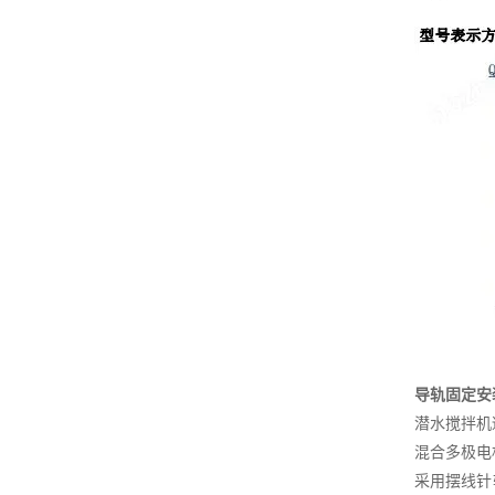
导轨固定安
潜水搅拌机
混合多极电
采用摆线针