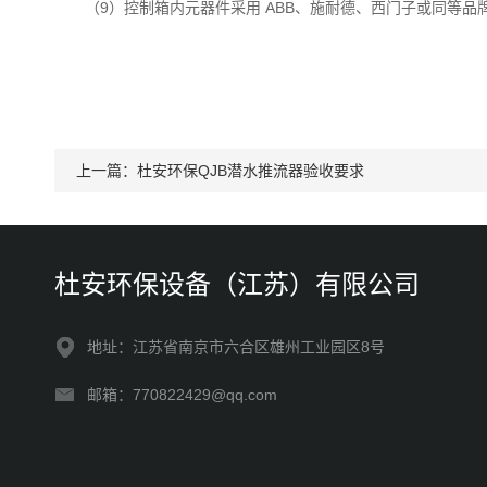
（9）控制箱内元器件采用 ABB、施耐德、西门子或同等品
上一篇：
杜安环保QJB潜水推流器验收要求
杜安环保设备（江苏）有限公司
地址：江苏省南京市六合区雄州工业园区8号
邮箱：770822429@qq.com