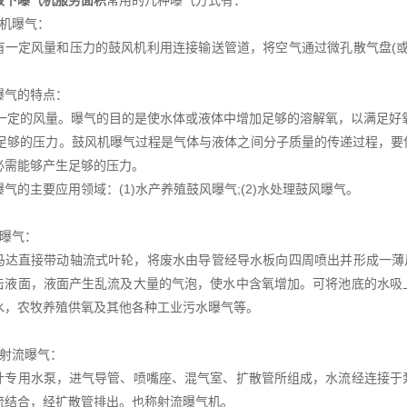
液下曝气机服务面积
常用的几种曝气方式有：
风机曝气：
有一定风量和压力的鼓风机利用连接输送管道，将空气通过微孔散气盘(
曝气的特点：
具有一定的风量。曝气的目的是使水体或液体中增加足够的溶解氧，以满足好
具有足够的压力。鼓风机曝气过程是气体与液体之间分子质量的传递过程，
必需能够产生足够的压力。
气的主要应用领域：(1)水产养殖鼓风曝气;(2)水处理鼓风曝气。
面曝气：
马达直接带动轴流式叶轮，将废水由导管经导水板向四周喷出并形成一薄
击液面，液面产生乱流及大量的气泡，使水中含氧增加。可将池底的水吸
水，农牧养殖供氧及其他各种工业污水曝气等。
水射流曝气：
计专用水泵，进气导管、喷嘴座、混气室、扩散管所组成，水流经连接于
流结合，经扩散管排出。也称射流曝气机。