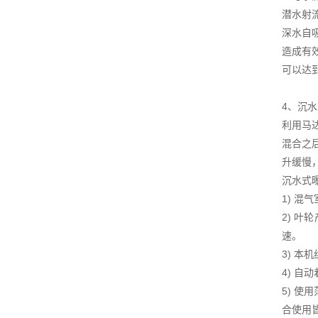
潜水射
深水自
造成有
可以达
4、沉
利用马
混合之
升缓慢
沉水式
1) 
2) 
速。
3) 
4) 
5) 
合使用