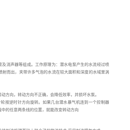
管及消声器等组成。工作原理为：潜水电泵产生的水流经过喷
喷射而出，夹带许多气泡的水流在较大面积和深度的水域里涡
转动方向，转动方向不正确，会降低效率，并损坏水泵。
叶轮按逆时针方向旋转。如果几台潜水暴气机连到一个控制器
线中的任意两条线的位置，就能改变转动方向