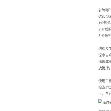
射流曝
QSB
1介质温
2 介质的
3 介质密
结构及
深水自
嘴形成
旋搅拌
使用三
检查方
上，各