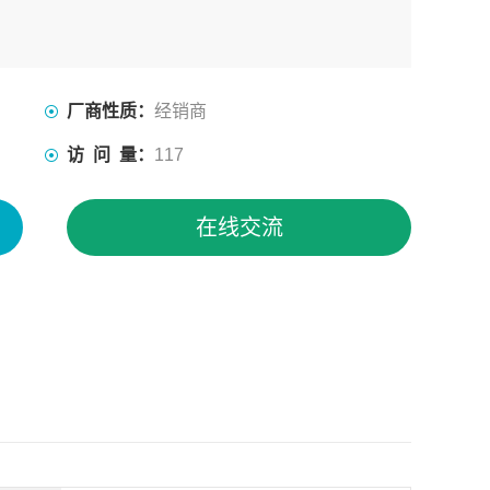
厂商性质：
经销商
访 问 量：
117
在线交流