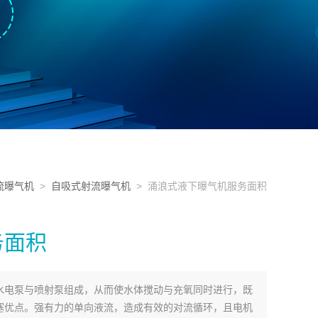
流曝气机
>
自吸式射流曝气机
> 涌浪式液下曝气机服务面积
务面积
水电泵与喷射泵组成，从而使水体搅动与充氧同时进行，既
塞优点。强有力的单向液流，造成有效的对流循环，且电机