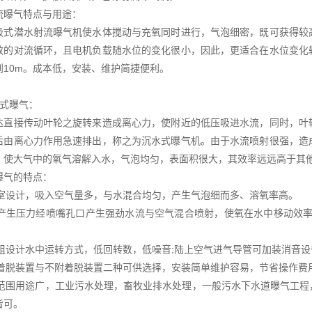
流曝气特点与用途：
吸式潜水射流曝气机使水体搅动与充氧同时进行，气泡细密，既可获得较
效的对流循环，且电机负载随水位的变化很小，因此，更适合在水位变化
到10m。成本低，安装、维护简捷便利。
水式曝气：
达直接传动叶轮之旋转来造成离心力，使附近的低压吸进水流，同时，叶
后由离心力作用急速排出，称之为沉水式曝气机。由于水流喷射很强，造
，使大气中的氧气溶解入水，气泡均匀，表面积很大，其效率远远高于其
曝气的特点：
混气室设计，吸入空气量多，与水混合均匀，产生气泡细而多、溶氧率高。
叶轮产生压力经喷嘴孔口产生强劲水流与空气混合喷射，使氧在水中栘动效
本机组设计水中运转方式，低回转数，低噪音;陆上空气进气导管可加装消音
自动着脱装置与不附着脱装置二种可供选择，安装简单维护容易，节省操作费
使用范围用途广，工业污水处理，畜牧业排水处理，一般污水下水道曝气工
皆可。