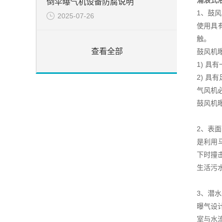
涌浪式
倒伞曝气机设备防腐说明
1、鼓
2025-07-26
使用具
触。
查看全部
鼓风机
1) 
2) 
气风机
鼓风机曝
2、表
是利用
下时撞
生活污
3、潜
曝气设
室与水