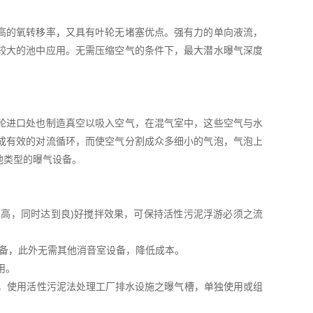
高的氧转移率，又具有叶轮无堵塞优点。强有力的单向液流，
较大的池中应用。无需压缩空气的条件下，最大潜水曝气深度
轮进口处也制造真空以吸入空气，在混气室中，这些空气与水
成有效的对流循环，而使空气分割成众多细小的气泡，气泡上
他类型的曝气设备。
率高，同时达到良)好搅拌效果，可保持活性污泥浮游必须之流
设备，此外无需其他消音室设备，降低成本。
用。
程，使用活性污泥法处理工厂排水设施之曝气槽，单独使用或组