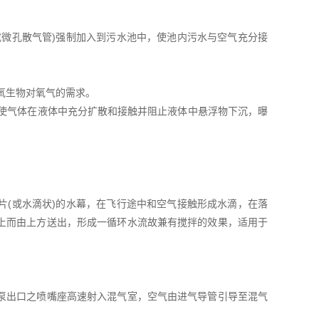
或微孔散气管)强制加入到污水池中，使池内污水与空气充分接
氧生物对氧气的需求。
要使气体在液体中充分扩散和接触并阻止液体中悬浮物下沉，曝
片(或水滴状)的水幕，在飞行途中和空气接触形成水滴，在落
上而由上方送出，形成一循环水流故兼有搅拌的效果，适用于
泵出口之喷嘴座高速射入混气室，空气由进气导管引导至混气