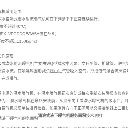
气机适用范围
型深水自吸式潜水射流曝气机可在下列条下下正常连续运行：
度不超过40°C；
PX VFGDDQEAWSH值在5~9；
度不超过1150kg/m3
工作原理
吸式潜水射流曝气机主要由WQ型潜水排污泵、文丘里管、扩散管、进气
高速水流，在喷嘴周围形成负压由进气管吸入空气，形成液气混合流高速
，完成曝气。
相电源的潜水曝气机，在潜水曝气机初次启动或每次重新安装后都应检查
法为：潜水曝气机在最終安装前，从底部向上看潜水曝气机的吸水口，
台暴气机必须单独进行检查。如果旋转方向不正确可以交换控制器上三相
涌浪式液下曝气机服务面积
技术说明：