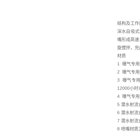
结构及工作
深水自吸式
嘴形成高速
旋搅拌，完
材质
1 曝气专
2 曝气专
3 曝气专
12000小
4 曝气专
5 潜水射流
6 潜水射
7 潜水射
8 喷嘴材