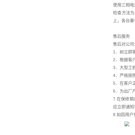
使用三相电
检查方法为
上，各台暴
售后服务
售后对公司
1．树立顾
2．根据客
3．大型工
4．严格按
5．在客户
6．为出厂
7.在保修
应立即通知
8.如因用