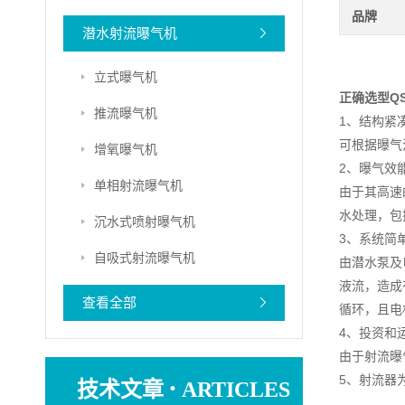
品牌
潜水射流曝气机
立式曝气机
正确选型Q
推流曝气机
1、结构紧
可根据曝气
增氧曝气机
2、曝气效
单相射流曝气机
由于其高速
水处理，包
沉水式喷射曝气机
3、系统简
自吸式射流曝气机
由潜水泵及
液流，造成
查看全部
循环，且电
4、投资和
由于射流曝
·
5、射流器
技术文章
ARTICLES