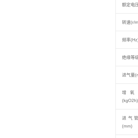
额定电压
转速(r/m
频率(Hz
绝缘等
进气量(m
增氧
(kgO2h)
进气
(mm)