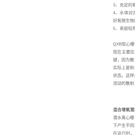
3、充足的
4、水体对
好氧微生物
5、表层较
QXB型心
现在主要应
键，因为散
实际上是和
状态。这样
流动的散射
混合增氧潜
潜水离心曝
下产生不同
在运行时，