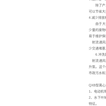
除了产生泡
可以节省
4.减少排
由于大气质
少量的废物
易于维护
射流通风装
少交通堵塞
6.冲洗
射流通风装
升泵。这个
市政污水和
QXB型离
1、电动机
2、水下叶
特征。