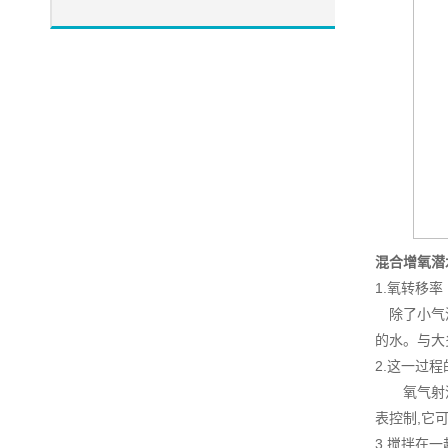
混合增氧潜
1.氧转移率
除了小气泡
的水。与大
2.这一过
氧气射流通
表控制,它
3.搅拌在一