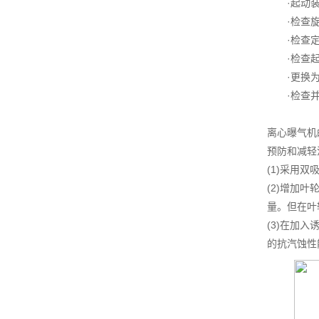
·起动装
·检查旋
·检查定
·检查起
·更换为
·检查并
离心曝气机
预防和减轻
(1)采用
(2)增加
量。但在叶
(3)在加
的抗汽蚀性