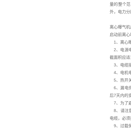
量的整个范
外，电力分
离心曝气机
启动前离心
1、离心曝
2、电源电
截面积应适
3、电缆接
4、电机电
5、热开关
6、漏电保
后7天内的
7、为了避
8、请注意
电缆，必须
9、过载保