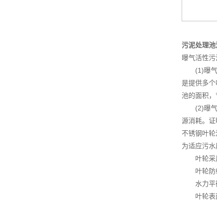
污泥处理池
曝气活性污
(1)曝气
是提供多个
池的面积，
(2)曝气
源消耗。证
不锈钢叶轮
为适应污水
叶轮采用C
叶轮防缠
水力平衡
叶轮表面