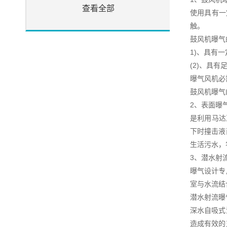
查看全部
使用具有一
触。
鼓风机曝气
1)、具有
(2)、具
曝气风机必
鼓风机曝气
2、表面曝
是利用马达
下时撞击液
生活污水，
3、潜水射
曝气设计专
室与水流结
潜水射流曝
深水自吸式
造成有效的