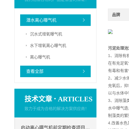
品牌
潜水离心曝气机
沉水式增氧曝气机
水下增氧离心曝气机
污泥处理池
1、消除有
离心曝气机
在有充足氧
有毒和有害
查看全部
2、减少水
充氧后，抑
以与水体中
·
技术文章
ARTICLES
3、消除藻
水中曝气造
致力于成为合格的解决方案供应商！
制藻类的繁
4.改善水
启动离心曝气机前定期检查项目分析