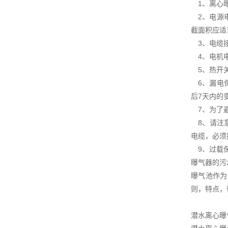
1、离心曝
2、电源电
截面积应适
3、电缆接
4、电机电
5、热开关
6、漏电保
后7天内的
7、为了避
8、请注意
电缆，必须
9、过载保
曝气器的污
曝气池作为
则，特点，
潜水离心曝