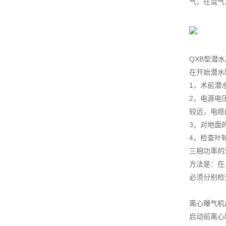
气，在混气
QXB型潜
在开始潜水
1，术前潜水
2，电源电
较远，电缆
3，对地面
4，检查叶
三相功率的
方法是：在
必须分别检
离心曝气机
启动前离心