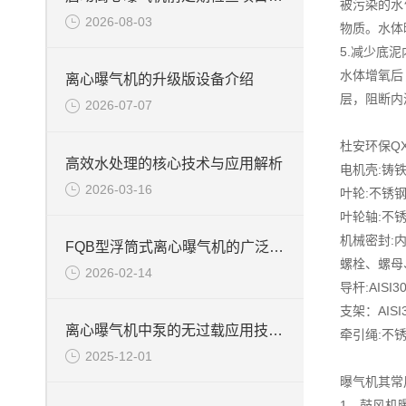
被污染的水
2026-08-03
物质。水体
5.减少底
水体增氧后
离心曝气机的升级版设备介绍
层，阻断内
2026-07-07
杜安环保Q
高效水处理的核心技术与应用解析
电机壳:铸铁,
2026-03-16
叶轮:不锈钢1.
叶轮轴:不锈钢1
机械密封:
FQB型浮筒式离心曝气机的广泛应用
螺栓、螺母、
2026-02-14
导杆:AISI
支架：AISI
离心曝气机中泵的无过载应用技术说明
牵引绳:不锈钢
2025-12-01
曝气机其常
1、鼓风机