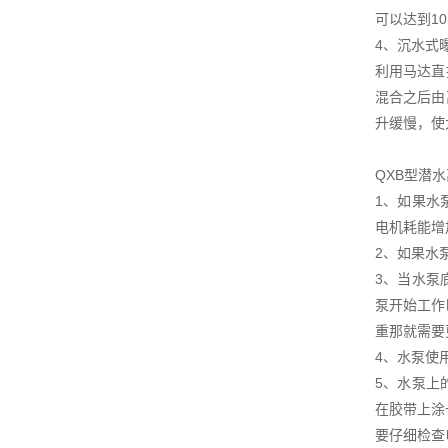
可以达到1
4、沉水式
利用马达直
混合之后由
升缓慢，使
QXB型潜
1、如果水
电机耗能增
2、如果水
3、当水泵
泵开始工作
重那就需要
4、水泵使
5、水泵上
在胶带上涂
要仔细检查