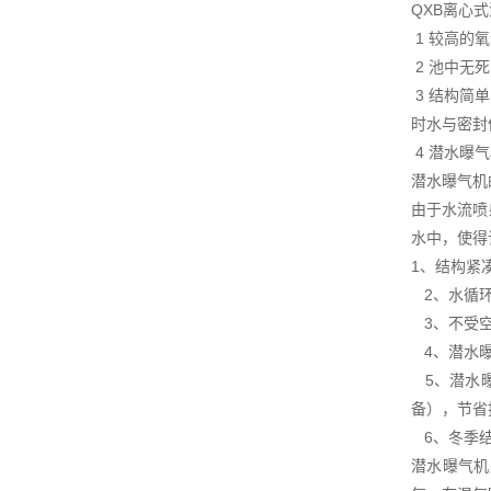
QXB离心
1 较高的
2 池中无
3 结构简
时水与密封
4 潜水曝
潜水曝气机
由于水流喷
水中，使得
1、结构紧
2、水循环
3、不受空
4、潜水曝
5、潜水曝
备），节省
6、冬季结
潜水曝气机