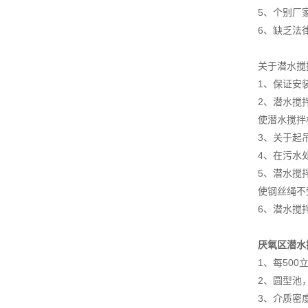
5、个别厂
6、缺乏法
关于潜水搅
1、保证安
2、潜水搅
使潜水搅拌
3、关于起
4、在污水
5、潜水搅
使钢丝绳不
6、潜水搅
厌氧区潜水
1、每50
2、圆型池
3、介质密