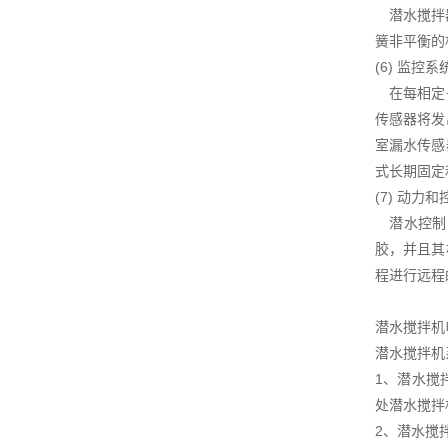
潜水搅拌器
簧非平衡的
(6) 监控系
在每相定子
传感器将发
室漏水传感
式长期固定
(7) 动力
潜水控制电
胶，并且其
程进行远程
潜水搅拌机
潜水搅拌机
1、潜水搅
处潜水搅拌
2、潜水搅