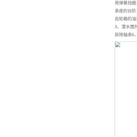
用弹簧挡圈
承座的台阶
齿轮箱的油
3、潜水搅
拆除轴承6