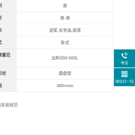
制
是
型
液-液
料
泥浆,化学品,纸浆
式
卧式
理量范
出料300-500L
电话
形状
圆盘型
微信扫一扫
围
480r/min