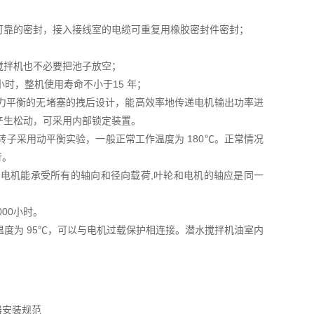
可靠的密封，接入接线室的电缆可重复用橡胶密封件密封；
搅拌机也不必要把池子放空；
小时，整机使用寿命不小于15 年；
水力平衡的无堵塞的拽后设计，能高效率地传递电机输出功率进
产生松动，可采用内部锁定装置。
转子采用动平衡实验，一般正常工作温度为 180℃。正常情况
行。
电机能承受所有的轴向和径向载荷,叶轮和电机的轴应是同一
00小时。
温度为 95℃，可以与电机过载保护相连接。潜水搅拌机油室内