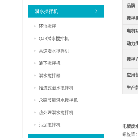
品牌
潜水搅拌机
搅拌
环流搅拌
电机
QJB潜水搅拌机
动力
高速潜水搅拌机
搅拌
液下搅拌机
应用
潜水搅拌器
生产
推流式潜水搅拌机
永磁节能潜水搅拌机
热处理潜水搅拌机
污泥搅拌机
电镀废
螺旋桨：不