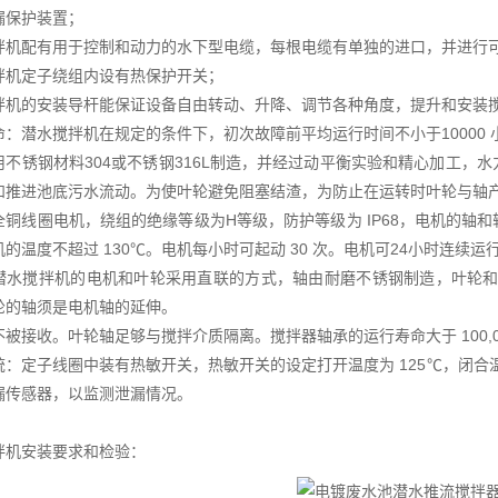
漏保护装置；
拌机配有用于控制和动力的水下型电缆，每根电缆有单独的进口，并进行
拌机定子绕组内设有热保护开关；
拌机的安装导杆能保证设备自由转动、升降、调节各种角度，提升和安装
命：潜水搅拌机在规定的条件下，初次故障前平均运行时间不小于10000 
用不锈钢材料304或不锈钢316L制造，并经过动平衡实验和精心加工，
和推进池底污水流动。为使叶轮避免阻塞结渣，为防止在运转时叶轮与轴
全铜线圈电机，绕组的绝缘等级为H等级，防护等级为 IP68，电机的轴和
的温度不超过 130℃。电机每小时可起动 30 次。电机可24小时连续运
潜水搅拌机的电机和叶轮采用直联的方式，轴由耐磨不锈钢制造，叶轮和
轮的轴须是电机轴的延伸。
被接收。叶轮轴足够与搅拌介质隔离。搅拌器轴承的运行寿命大于 100,0
统：定子线圈中装有热敏开关，热敏开关的设定打开温度为 125℃，闭合
漏传感器，以监测泄漏情况。
拌机安装要求和检验：