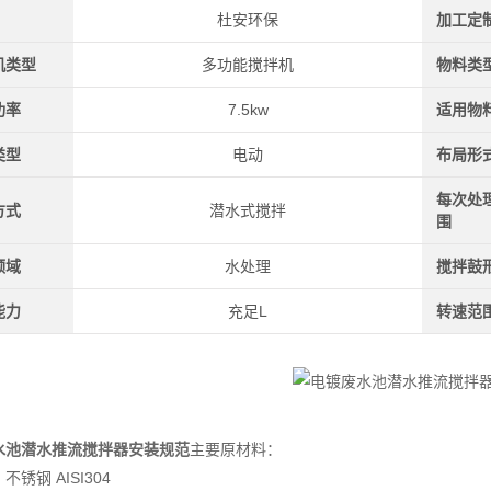
杜安环保
加工定
机类型
多功能搅拌机
物料类
功率
7.5kw
适用物
类型
电动
布局形
每次处
方式
潜水式搅拌
围
领域
水处理
搅拌鼓
能力
充足L
转速范
水池潜水推流搅拌器安装规范
主要原材料：
锈钢 AISI304