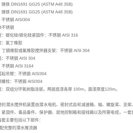
铁 DIN1691 GG25 (ASTM A48 35B)
铁 DIN1691 GG25 (ASTM A48 35B)
锈钢 AISI304
04不锈钢
：碳化硅/碳化硅紧固件：不锈钢 AISI 316
套：氯丁橡胶
：丁腈橡胶或氟橡胶搅拌器支架：不锈钢 AISI 304
不锈钢 AISI 304
锈钢 AISI 3164
起吊臂：不锈钢 AISI304
螺栓：不锈钢 AISI304
：双组分环氧树脂涂层，两层底漆各厚 100m，面漆厚度120m。
整的潜水搅拌机装置由潜水电机、密封式齿轮减速箱、轴、螺旋桨、支架
、紧固件、备品备件、保护器、就地控制箱和接线箱以及所需电缆，一套
每套主要包括以下部件：
装配完整的潜水推流器