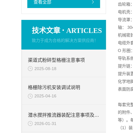
查看全部
齿轮箱：铸
电机壳：铸
导流罩：不
·
轴： 3
技术文章
ARTICLES
机械密封
致力于成为合格的解决方案供应商！
电缆外
O 形圈
导轨系统：
渠道式粉碎型格栅注意事项
提升链：不
2025-08-18
提升装置
化学地脚
格栅除污机安装调试说明
表面防腐
2025-04-16
每套完
的附件
潜水搅拌推流器装配注意事项及安装尺寸分享
等）。
2026-01-31
（1）