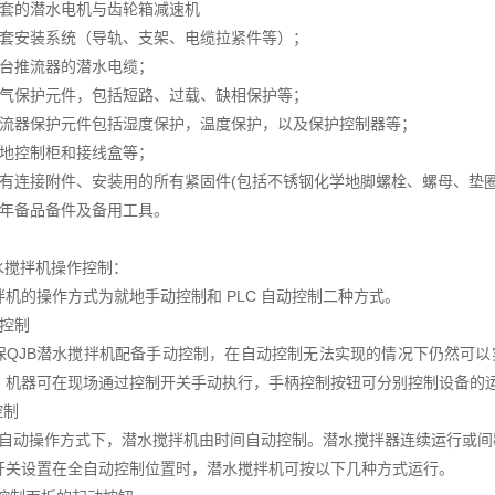
配套的潜水电机与齿轮箱减速机
全套安装系统（导轨、支架、电缆拉紧件等）；
每台推流器的潜水电缆；
电气保护元件，包括短路、过载、缺相保护等；
推流器保护元件包括湿度保护，温度保护，以及保护控制器等；
就地控制柜和接线盒等；
所有连接附件、安装用的所有紧固件(包括不锈钢化学地脚螺栓、螺母、垫圈
两年备品备件及备用工具。
潜水搅拌机操作控制：
拌机的操作方式为就地手动控制和 PLC 自动控制二种方式。
动控制
保QJB潜水搅拌机配备手动控制，在自动控制无法实现的情况下仍然可以
，机器可在现场通过控制开关手动执行，手柄控制按钮可分别控制设备的
控制
LC 自动操作方式下，潜水搅拌机由时间自动控制。潜水搅拌器连续运行或
开关设置在全自动控制位置时，潜水搅拌机可按以下几种方式运行。