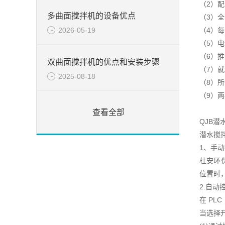
（2）
多曲面搅拌机的设备优点
（3）
2026-05-19
（4）
（5）
（6）
双曲面搅拌机的优点和安装步骤
（7）
2025-08-18
（8）
（9）
查看全部
QJB
潜水搅
1、手
杜安环
位置时
2.自动
在 P
当选择