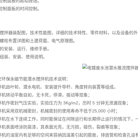
过控制面板的起动按钮。
过控制面板的时间控制。
水搅拌器装配图，技术性能图，详细的技术特性、零件材料，以及设备的
础螺栓布置详图和土建荷载、电气原理图。
备的安装、运行、维修手册。
备组装、安装、使用说明。
安环保永磁节能潜水搅拌机技术说明：
拌机由叶轮、潜水电机、安装提升导杆、角度转向装置等组成。
拌机转动平衡自如，无卡死，停滞，振动等现象；
机作密封气压实验，实验压力为 3Kg/m2，历时 5 分钟无泄漏现象；
机采用双机械密封，机械密封的使用寿命不低于25,000 小时；
拌机在水下连续工作，同时能保证在间隙运行和长期停止运行的情况下，
拌机表面喷涂防腐漆，其表面光亮，无污损，碰伤，裂痕等现象；
拌机的油室内有足够的空间来容纳因温差引起的膨胀，排放管和检查孔设