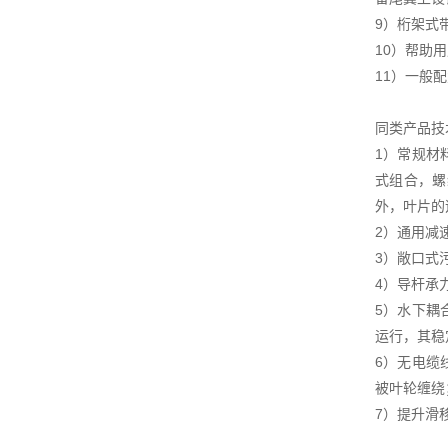
9）桁架式
10）帮助
11）一般
同类产品技
1）常规材
式组合，螺
外，叶片的
2）通用减
3）敞口式
4）导杆承
5）水下耦
运行，其稳
6）无电缆
被叶轮缠绕
7）提升滑