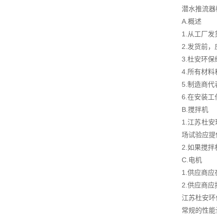
潜水推流器
A.概述
1.从工厂
2.发货前
3.杜安环
4.所有材
5.制造商
6.在安装
B.搅拌机
1.江苏杜
场试验应提
2.如果搅
C.电机
1.供应商
2.供应商
江苏杜安环
常规的性能