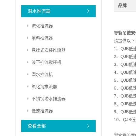
品牌
潜水推流器
流化推流器
导轨吊链安
填料推流器
请提供以下
1、QJB
悬挂式安装推流器
2、QJB低
液下推流搅拌机
3、QJB
4、QJB
潜水推流机
5、QJB
氧化沟推流器
6、QJB低
7、QJB
不锈钢潜水推流器
8、QJB
低速推流器
9、QJB
10、QJ
查看全部
潜水推流器