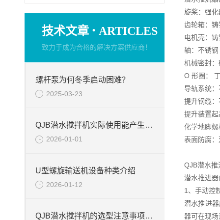
旋桨：强化
齿轮箱：铸铁 D
·
技术文章
ARTICLES
电机壳：铸铁 D
致力于成为合格的解决方案供应商！
轴：不锈钢
机械密封：碳
O 形圈： 
螺杆泵为何冬季启动困难？
导轨系统：不锈
2025-03-23
提升钢缆：不锈
提升装置起吊
QJB潜水搅拌机实际使用能产生的作用
化学地脚螺
2026-01-01
表面防腐：
QJB潜水
U型螺旋输送机设备种类介绍
潜水推进器
2026-01-12
1、手动控
潜水推进器
QJB潜水搅拌机的选型注意事项周知
器可在现场