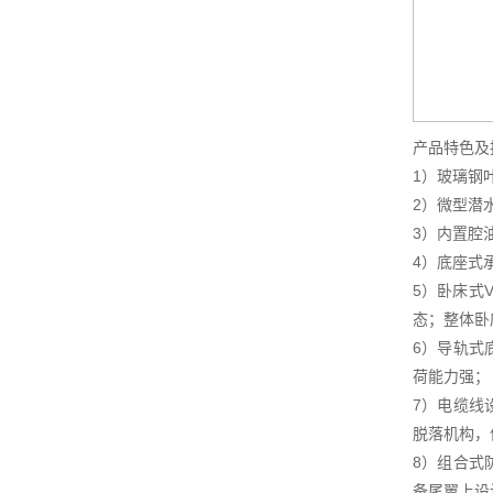
产品特色及
1）玻璃钢
2）微型潜
3）内置腔
4）底座式
5）卧床式
态；整体卧
6）导轨式
荷能力强；
7）电缆线
脱落机构，
8）组合式
备尾翼上设