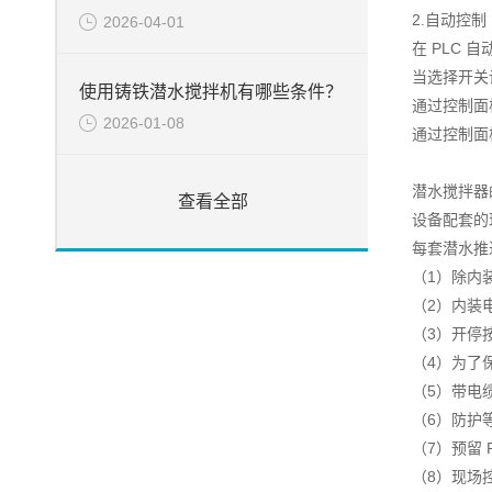
2.自动控制
2026-04-01
在 PLC
当选择开关
使用铸铁潜水搅拌机有哪些条件？
通过控制面
2026-01-08
通过控制面
潜水搅拌器
查看全部
设备配套的
每套潜水推
（1）除内
（2）内装
（3）开停
（4）为了
（5）带电
（6）防护等
（7）预留
（8）现场