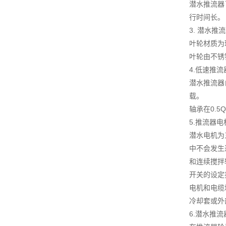
潜水推流器
行时间长。
3. 潜水推
叶轮材质为
叶轮由不锈
4.低速推
潜水推流器
载。
轴承在0.5
5.推流器电
潜水电机为
中不会发生
和连续搅拌
开关的设定
电机和电缆
冷却套或外
6.潜水推