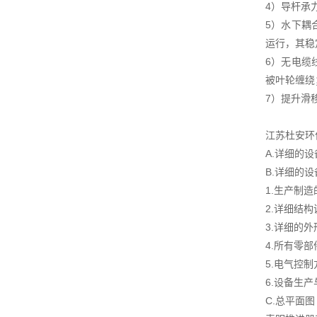
4）导杆承
5）水下耦
运行，其稳
6）无电缆
被叶轮缠绕
7）提升滑
江苏杜安环
A.详细的
B.详细的
1.生产制
2.详细结
3.详细的
4.所有零
5.电气控
6.设备生
C.总平面图