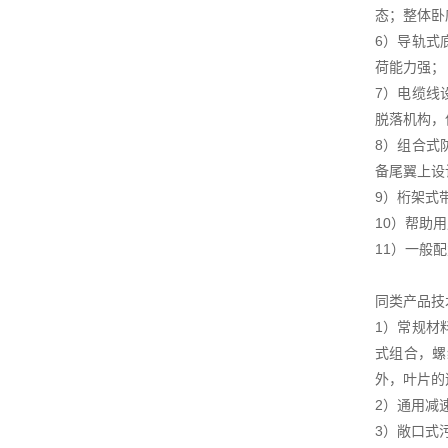
态；整体卧
6）导轨式
荷能力强；
7）电缆线
脱落机构，
8）组合式
备尾翼上设
9）桁架式
10）帮助
11）一般
同类产品技
1）常规材
式组合，螺
外，叶片的
2）通用减
3）敞口式