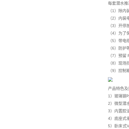
每套潜水推
（1）除内
（2）内装
（3）开停
（4）为了
（5）带电
（6）防护等
（7）预留
（8）现场
（9）控制
产品特色及
1）玻璃钢
2）微型潜
3）内置腔
4）底座式
5）卧床式