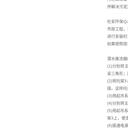
拌解决污泥
杜安环保Q
市政工程，
进行安装的
如果按照现
潜水推流器
(1)分别
呈三角形；
(2)将托
接。这样托
(3)用起
(4)分别
(5)用起
架3上，使
(6)接通