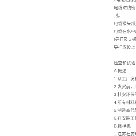
电缆进线密
封。
电缆接头部
电缆在水中
f导杆及支
导杆应设上
检查和试验
A.概述
1.从工厂
2.发货前
3.杜安环
4.所有材
5.制造商
6.在安装
B.搅拌机
1.江苏杜