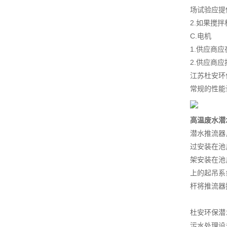
场试验应提
2.如果搅
C.电机
1.供应商
2.供应商
江苏杜安环
常规的性能
高温废水潜
潜水推流器
过安装在池
架安装在池
上的起吊系
杆将推流器
杜安环保潜
污水处理设