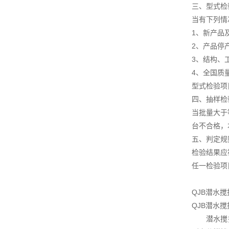
三、型式检
当有下列情
1、新产品
2、产品停
3、结构、
4、全国质
型式检验项
四、抽样检
当批量大于
台不合格，
五、判定规
检验结果应
任一检验项
QJB潜水
QJB潜水
潜水搅拌机