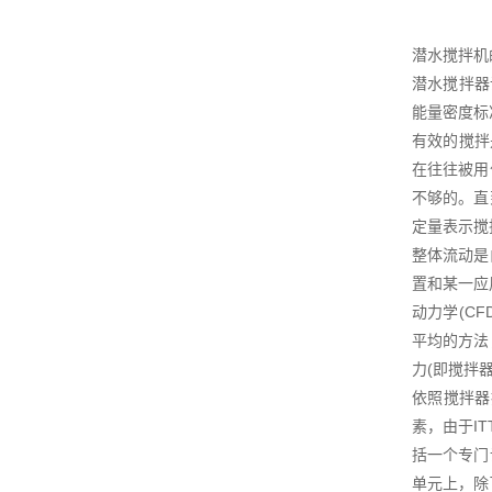
潜水搅拌机
潜水搅拌器
能量密度标
有效的搅拌
在往往被用
不够的。直
定量表示搅
整体流动是
置和某一应
动力学(C
平均的方法
力(即搅拌
依照搅拌器
素，由于I
括一个专门
单元上，除