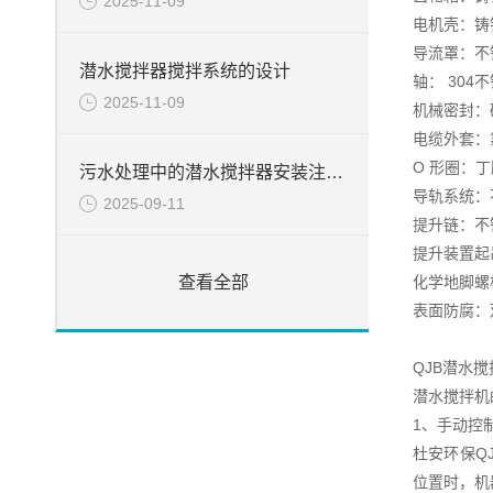
2025-11-09
电机壳：铸铁 D
导流罩：不锈钢
潜水搅拌器搅拌系统的设计
轴： 304
2025-11-09
机械密封：碳
电缆外套：
O 形圈：丁
污水处理中的潜水搅拌器安装注意事项
导轨系统：不锈
2025-09-11
提升链：不锈钢
提升装置起吊
化学地脚螺栓
查看全部
表面防腐：
QJB潜水
潜水搅拌机
1、手动控
杜安环保Q
位置时，机