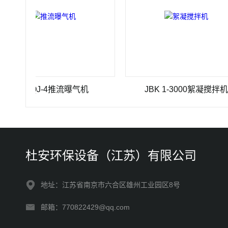
TBQJ-4推流曝气机
JBK 1-3000絮凝搅拌机
杜安环保设备（江苏）有限公司
地址：江苏省南京市六合区雄州工业园区8号
邮箱：770822429@qq.com