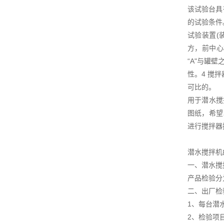
该试验台具
的试验条件
试验装置(
方，前中心
“A"与罐
性。4 搅
可比的。
用于潜水搅
图纸，希望
进行搅拌器
潜水搅拌机
一、潜水搅
产品检验分
二、出厂检
1、每台潜
2、检验项