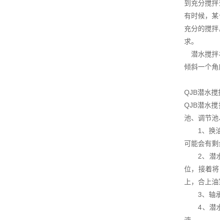
到充分搅拌
有时候，某
充分的搅拌
求。
潜水搅拌机
倾斜一个角
QJB潜水
QJB潜水
池、调节池
1、换油：
可能会有剩
2、潜水搅
位，接着将
上，合上油
3、轴承润
4、潜水搅