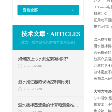
740------
0.85----
查看全部
材质：C----
配用功率范围：
推力范围：
·
技术文章
ARTICLES
潜水搅拌机
致力于成为合格的解决方案供应商！
潜水搅拌机
含无机砂的
如何防止污水淤泥絮凝堆积？
较高介质温
介质的 PH 
2026-02-06
液体密度不超
长期潜水运
潜水推进器的现场控制箱说明
2025-11-20
大推力推流
QJB潜水
螺旋桨：不锈钢
潜水搅拌器流量的计算和测量推力的试验台介绍
齿轮箱：铸铁 D