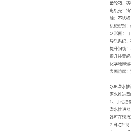
齿轮箱：铸铁 D
电机壳：铸铁 D
轴：不锈钢
机械密封：碳
O 形圈： 
导轨系统：不锈
提升钢缆：不锈
提升装置起吊
化学地脚螺
表面防腐：
QJB潜水
潜水推进器
1、手动控
潜水推进器
器可在现场
2.自动控制