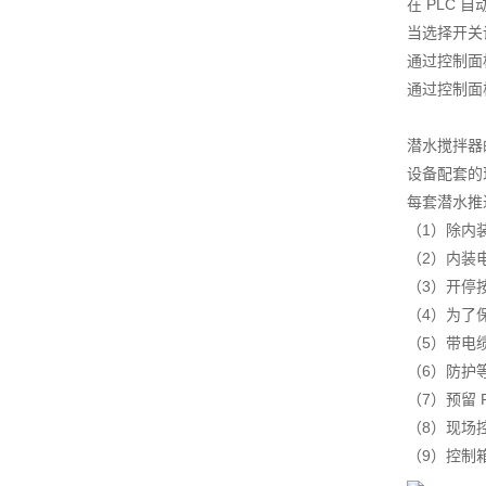
在 PLC
当选择开关
通过控制面
通过控制面
潜水搅拌器
设备配套的
每套潜水推
（1）除内
（2）内装
（3）开停
（4）为了
（5）带电
（6）防护等
（7）预留
（8）现场
（9）控制