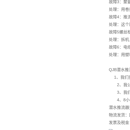
故障3：聚
处理：用卷
故障4：推
处理：这个
故障5螺丝
处理：拆机
故障6：电
处理：用塑
QJB潜水
1、我们
2、我公司
3、我们实
4、8小时
潜水推流器
物流发货：
发票及税金