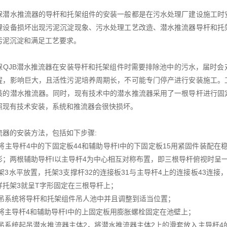
保潜水推流器的导杆和托架组件的安装一般都是在污水处理厂建设施工时
理设备损坏出现污泥沉淀现象、污水处理工艺改造、潜水推流器导杆和托
污泥沉淀和满足工艺要求。
保QJB潜水推流器在安装导杆和托架组件时需要排除池中的污水，届时
程，影响巨大，且活性污泥培养周期长，不可能专门停产进行安装施工。
装的潜水推流器。同时，现有技术中的潜水推流器采用了一根导杆进行固
照现有技术安装，系统和推流器会很快损坏。
流器的安装方法，包括如下步骤:
分别将主导杆4中的下固定板44和辅助导杆I中的下固定板15用紧固件装配
形；两根辅助导杆I以主导杆4为中心相互对称布置，即三根导杆俯视时呈
托架3水平放置，托架3支撑杆32的连接板31与主导杆4上的连接板43连
样托架3就呈T字形固定在三根导杆上；
用起吊系统将导杆和托架组件吊人池中并且调整到适当位置；
分别将主导杆4和辅助导杆I中的上固定板用膨胀螺栓固定在池壁上；
用起吊系统起吊潜水推流器主体2，将潜水推流器主体2上的滑套放入主导杆4