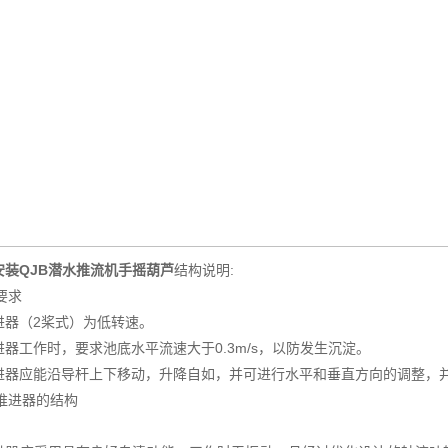
安装QJB潜水推流机手摇葫芦
结构说明:
般要求
进器（2桨式）为低转速。
进器工作时，要求池底水平流速大于0.3m/s，以防发生沉淀。
进器应能沿导杆上下移动，升降自如，并可进行水平和垂直方向的调整，
下推进器的结构