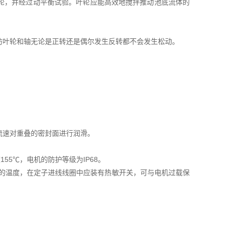
轮，并经过动平衡试验。叶轮应能高效地搅拌推动池底流体的
防叶轮和轴无论是正转还是偶尔发生反转都不会发生松动。
流速对重叠的密封面进行润滑。
5℃，电机的防护等级为IP68。
上的温度，在定子进线线圈中应装有热敏开关，可与电机过载保