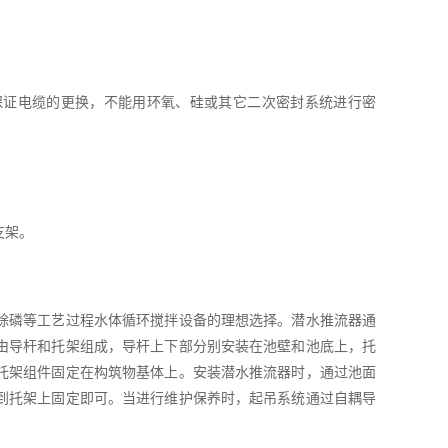
保证电缆的更换，不能用环氧、硅或其它二次密封系统进行密
支架。
除磷等工艺过程水体循环搅拌设备的理想选择。潜水推流器通
由导杆和托架组成，导杆上下部分别安装在池壁和池底上，托
托架组件固定在构筑物基体上。安装潜水推流器时，通过池面
到托架上固定即可。当进行维护保养时，起吊系统通过自耦导