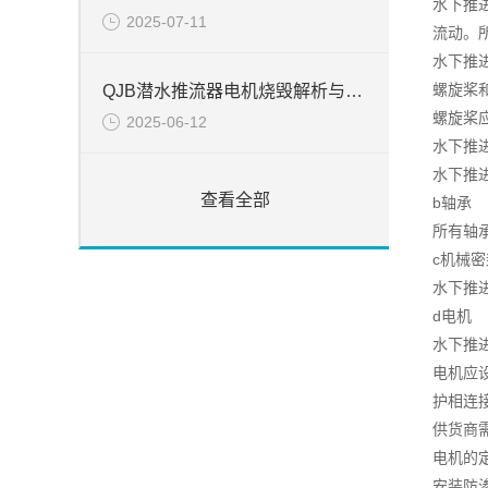
水下推
2025-07-11
流动。
水下推
螺旋桨
QJB潜水推流器电机烧毁解析与处置
螺旋桨
2025-06-12
水下推
水下推
查看全部
b轴承
所有轴承
c机械密
水下推
d电机
水下推
电机应
护相连
供货商
电机的
安装防