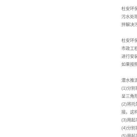
杜安环
污水处
拌解决
杜安环
市政工
进行安
如果按
潜水推
(1)
呈三角
(2)将
接。这
(3)
(4)
(5)