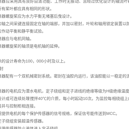
进器应采用具有良好自清功能、工作时无振动、且经过优化设计的轴流叶
所有桨叶都应具有相同的形状。
进器螺旋桨应为水力平衡无堵塞后曳设计。
和轴之间采键连接固定在轴的端部，并加以密封，叶轮和轴用锁定装置以
应作动平衡和静平衡试验。
进器应与电机同轴。
进器螺旋桨的轴须是电机轴的延伸。
的设计寿命为100，000小时及以上。
封
进器配有一个双机械密封系统。密封在油腔内运行，该油腔能以一稳定的
进器的电机应为潜水电机，定子绕组和定子进线的绝缘等级为H级绝缘温度15
设计成可连续处理搅拌40℃的介质，每小时起动10次。为监控每相绕组
接并与控制柜相连接。
需提供电机的每个保护传感器的信号规格，保证信号能传送到MCC。
定子绕组安装超温传感器。
渗漏传感器防止液体进入定子绕组。