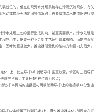
安装就位的，但在出现污水处理系统存在污泥沉淀现象、有关
架松动或损坏无法加固等情况时，需要增加潜水推流器进行搅
会对污水处理工艺的运行造成影响，甚至需要停产。污水处理是
工程应用中，需要一种不会对工艺运行造成影响，而能够直接
定，因叶轮直径较大，推流器所受到的轴向力和径向力很大，
在稳定体5上，使主导杆4和辅助导杆I竖直放置，俯视时三根导杆
一等腰三角形，主导杆4所在位置为顶点；
接，辅助杆34两端的连接板与两根辅助导杆I上的连接板14分别连
的导杆42中缓缓下放到托架3上，潜水推流器主体2即固定在托