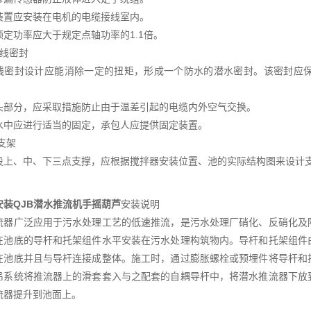
装置应安装在电机的电缆接线室内。
额定功率应大于规定点轴功率的1.1倍。
进线密封
线密封设计应能消除一定的扭矩，形成一个防水的潜水密封。该密封应
头部分，应采取措施防止由于温差引起的电缆内外空气交换。
水中应进行适当的固定，承包人应提供固定装置。
支架
设上、中、下三点支撑，应根据搅拌器安装位置、池的实际结构图来设计
安装QJB潜水推流机手摇葫芦
安装说明
流器广泛应用于污水处理工艺的低速推流，是污水处理厂硝化、反硝化及
在池底的导杆和托架组件水平安装在污水处理构筑物内。导杆和托架组件
在池底并且与导杆连接成整体。施工时，通过膨胀螺栓或预埋件将导杆和
吊系统将推流器上的滑套套入与之配套的自耦导杆中，将潜水推流器下放
流器提升到池面上。