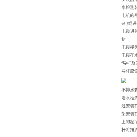
水检测
电机的
e电缆
电缆进
封。
电缆接
电缆在
f导杆及
导杆应
不排水
潜水推
过安装
架安装
上的起
杆将推