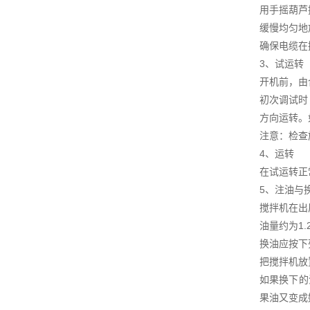
用手摇葫芦
缓慢均匀地
确保电缆在
3、试运转
开机前，由
初次调试时
方向运转。
注意：检查
4、运转
在试运转正
5、注油与
搅拌机在出
油量约为1.
换油应按下
把搅拌机放
如果换下的
果油又变成