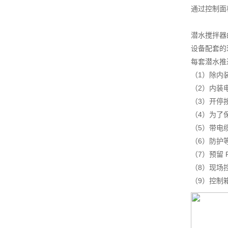
通过控制面
潜水搅拌器
设备配套的
每套潜水推
（1）除内
（2）内装
（3）开停
（4）为了
（5）带电
（6）防护等
（7）预留
（8）现场
（9）控制