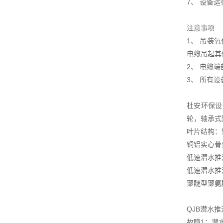
7、 设备
注意事项
1、 吊装
电缆吊起其
2、 电缆
3、 所有
杜安环保设
轮，轴承式
叶片结构：铜
铜铝实心骨
低速潜水推
低速潜水推
聚醚型聚氨
QJB潜水
故障1：潜