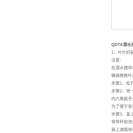
QDTA潜
1、叶片的
注意：
在潜水搅拌
确保两枚叶
步骤1、松
步骤2、将
内六角扳手
为了便于安
步骤3、盖
将导杆和吊
装上减振块