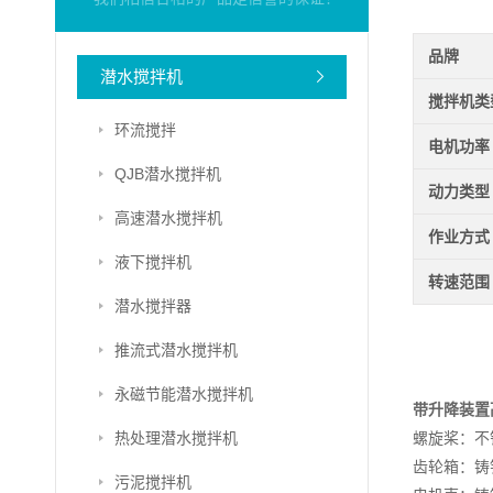
品牌
潜水搅拌机
搅拌机类
环流搅拌
电机功率
QJB潜水搅拌机
动力类型
高速潜水搅拌机
作业方式
液下搅拌机
转速范围
潜水搅拌器
推流式潜水搅拌机
永磁节能潜水搅拌机
带升降装置
热处理潜水搅拌机
螺旋桨：不锈钢
齿轮箱：铸铁 D
污泥搅拌机