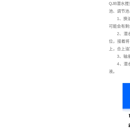
QJB潜水
池、调节池
1、换油：
可能会有剩
2、潜水搅
位，接着将
上，合上油
3、轴承润
4、潜水搅
液。