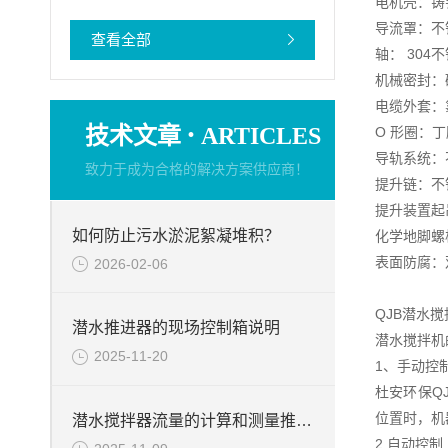
电机壳：铸铁 D
导流罩：不锈钢
查看全部
轴： 304
机械密封：碳
电缆外套：
·
技术文章
ARTICLES
O 形圈：丁
导轨系统：不锈
致力于成为合格的解决方案供应商！
提升链：不锈钢
提升装置起吊
如何防止污水淤泥絮凝堆积？
化学地脚螺栓
表面防腐：
2026-02-06
QJB潜水
潜水推进器的现场控制箱说明
潜水搅拌机
2025-11-20
1、手动控
杜安环保Q
位置时，机
潜水搅拌器流量的计算和测量推力的试验台介绍
2.自动控制