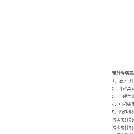
带升降装置
1、潜水搅
2、叶轮具
3、与曝气
4、电机绕
5、两道机
潜水搅拌机
潜水搅拌机