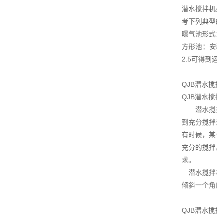
潜水搅拌机
考下列典型
曝气池形式
方形池：安
2.5可得到
QJB潜水
QJB潜水
潜水搅拌机
到充分搅拌
有时候，某
充分的搅拌
求。
潜水搅拌机
倾斜一个角
QJB潜水