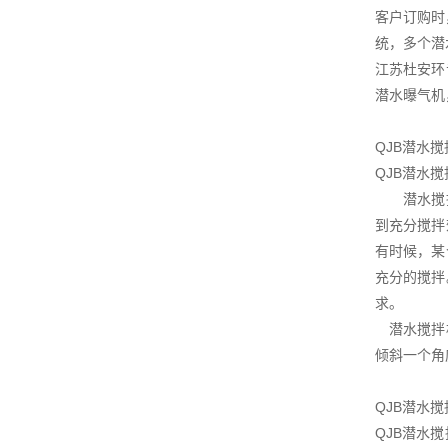
客户订购时
统，多个潜
江苏杜安环
潜水曝气机
QJB潜水
QJB潜水
潜水搅拌机
到充分搅拌
有时候，某
充分的搅拌
求。
潜水搅拌机
倾斜一个角
QJB潜水
QJB潜水