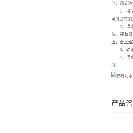
池、调节池
1、换油：
可能会有剩
2、潜水搅
位，接着将
上，合上油
3、轴承润
4、潜水搅
液。
产品咨