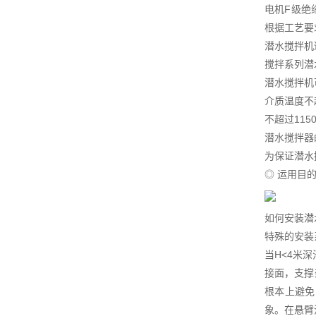
电机F级绝
根据工艺要
潜水搅拌机
搅拌系列潜
潜水搅拌机
介质温度不超
不超过115
潜水搅拌器
为保证潜水
◎ 运用目
如何安装潜
特殊的安装
当H<4米
接面，支撑
根本上避免
象。在悬臂