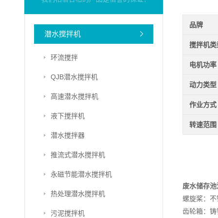
品牌
潜水搅拌机
搅拌机类
环流搅拌
电机功率
QJB潜水搅拌机
动力类型
高速潜水搅拌机
作业方式
液下搅拌机
转速范围
潜水搅拌器
推流式潜水搅拌机
永磁节能潜水搅拌机
废水储存池
热处理潜水搅拌机
螺旋桨：不锈钢
齿轮箱：铸铁 D
污泥搅拌机