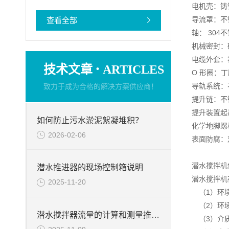
电机壳：铸铁 D
导流罩：不锈钢
查看全部
轴： 304
机械密封：碳
电缆外套：
·
技术文章
ARTICLES
O 形圈：丁
导轨系统：不锈
致力于成为合格的解决方案供应商！
提升链：不锈钢
提升装置起吊
如何防止污水淤泥絮凝堆积？
化学地脚螺栓
2026-02-06
表面防腐：
潜水搅拌机
潜水推进器的现场控制箱说明
潜水搅拌机
2025-11-20
（1）环境
（2）环境
潜水搅拌器流量的计算和测量推力的试验台介绍
（3）介质的