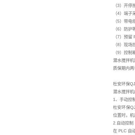
（3）开停
（4）端子
（5）带电
（6）防护等
（7）预留
（8）现场
（9）控制
潜水搅拌机
质保期内两
杜安环保Q
潜水搅拌机
1、手动控
杜安环保Q
位置时，机
2.自动控制
在 PLC