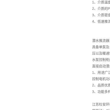
1、介质温度
2、介质的P
3、介质密度
4、低速推
潜水推流器
具备单泵及
压以及暖通
水泵控制柜
直接启动潜
1、用途广
控制电机功率
2、品质优
3、功能多
江苏杜安环