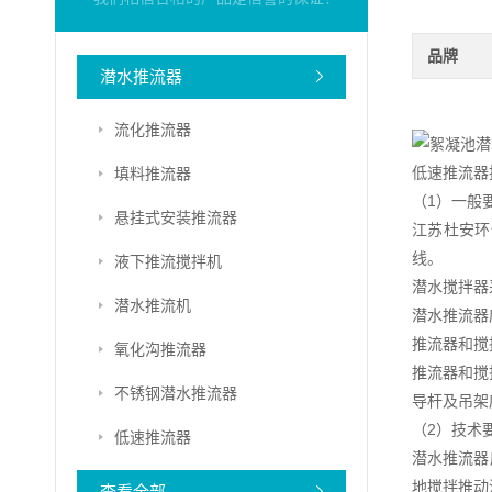
品牌
潜水推流器
流化推流器
低速推流器
填料推流器
（1）一般
悬挂式安装推流器
江苏杜安环
线。
液下推流搅拌机
潜水搅拌器
潜水推流机
潜水推流器
推流器和搅
氧化沟推流器
推流器和搅
不锈钢潜水推流器
导杆及吊架
（2）技术
低速推流器
潜水推流器
地搅拌推动
查看全部