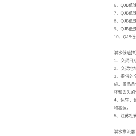
6、QJB低
7、QJB
8、QJB
9、QJB
10、QJ
潜水低速推
1、交货日
2、交货地
3、提供的
施。备品备
坏和丢失的
4、运输：
和搬运。
5、江苏杜
潜水推流器