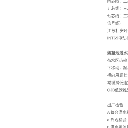
四芯线：三
五芯线：三
七芯线：三
信号线）
江苏杜安环
INT69
絮凝池潜水
布水区齿轮
下移动，起
横向用螺栓
减缓潜低速
QJB低速
出厂检验
A 每台潜
a 外观检验
b 潜水推