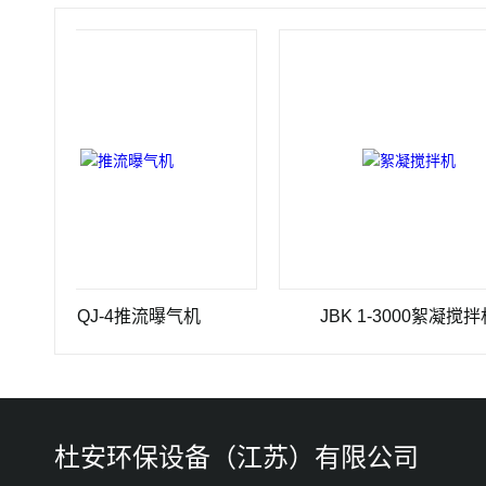
TBQJ-4推流曝气机
JBK 1-3000絮凝搅拌机
杜安环保设备（江苏）有限公司