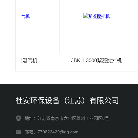
4推流曝气机
JBK 1-3000絮凝搅拌机
杜安环保设备（江苏）有限公司
地址：江苏省南京市六合区雄州工业园区8号
邮箱：770822429@qq.com