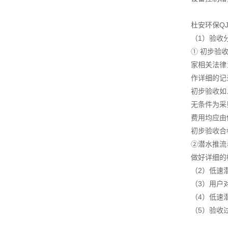
杜安环保Q
（1）验收
① 初步验
家相关法律
作详细的记
初步验收如
无条件为采
费用均应由
初步验收合
②潜水推流
做好详细的
（2）低速
（3）用户
（4）低速
（5）验收