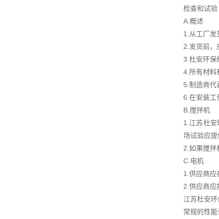
检查和试验
A.概述
1.从工厂
2.发货前
3.杜安环
4.所有材
5.制造商
6.在安装
B.搅拌机
1.江苏杜
场试验应提
2.如果搅
C.电机
1.供应商
2.供应商
江苏杜安环
常规的性能