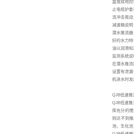
盒或就地控
止电缆护套
流冲击晃动
减速箱说明
潜水推流器
好的水力特
油以润滑和
监测系统说
在潜水推流
设置有泄漏
机进水时发
QJB低速
QJB低速
挥充分的搅
则达不到推
池、生化池
QJB低速