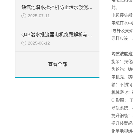
缺氧池潜水搅拌机防止污水淤泥絮凝堆积方法
封。
电缆接头部
2025-07-11
电缆在水中
f导杆及支
QJB潜水推流器电机烧毁解析与处置
导杆应设上
2025-06-12
均质浓度池
旋桨：强化
查看全部
齿轮箱：铸铁 D
电机壳：铸铁 D
轴：不锈钢
机械密封：碳
O 形圈： 
导轨系统：不锈
提升钢缆：不锈
提升装置起吊
化学地脚螺