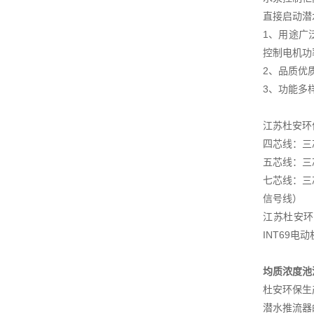
直接启动潜
1、用途广
控制电机功率
2、品质优
3、功能多
江苏杜安环
四芯线：三
五芯线：三
七芯线：三
信号线）
江苏杜安环
INT69
均质浓度池
杜安环保生
潜水推流器