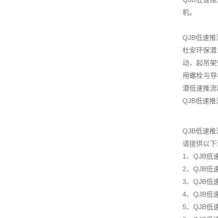
机。
QJB低速
杜安环保潜
动，起吊架
用螺栓与导
潜低速推流
QJB低速
QJB低速
请提供以下
1、QJB
2、QJB低
3、QJB
4、QJB
5、QJB