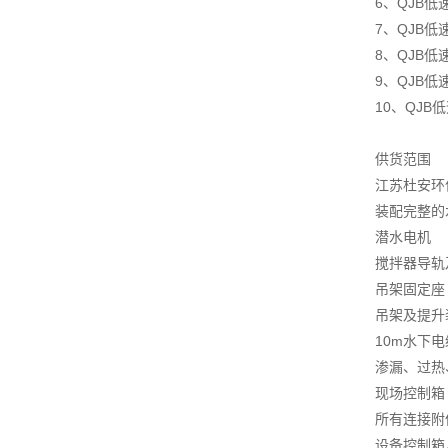
6、QJB低
7、QJB
8、QJB
9、QJB
10、QJ
供货范围
江苏杜安环
装配完整的
潜水电机
搅拌器导轨
吊架固定座
吊架及提升
10m水下
渗漏、过热
现场控制箱
所有连接附
设备控制箱