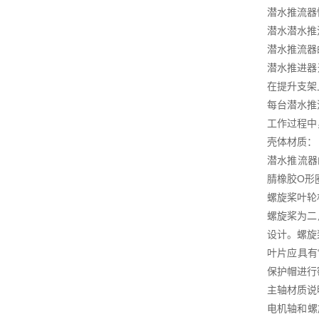
潜水推流器
潜水潜水推
潜水推流器
潜水推进器
在提升支架
每台潜水推
工作过程中
壳体材质：
潜水推流器
腈橡胶O形
螺旋桨叶轮
螺旋桨为二
设计。螺旋
叶片应具有
保护帽进行
主轴材质说
电机轴和螺