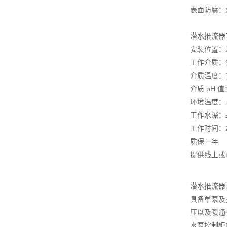
表面防腐：
潜水推流器
安装位置：
工作介质：
介质温度：1
介质 pH 值
环境温度：－
工作水深：≤
工作时间：
质保一年
提供线上或
潜水推流器
具备单泵及
压以及暖通
水泵控制柜