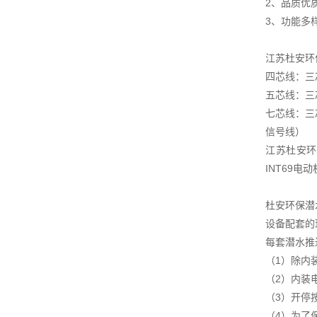
2、品质优
3、功能多
江苏杜安环
四芯线：三
五芯线：三
七芯线：三
信号线）
江苏杜安环
INT69
杜安环保潜
设备配套的
每套潜水推
（1）除内
（2）内装
（3）开停
（4）为了