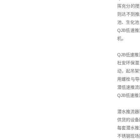
挥充分的搅
则达不到推
池、生化池
QJB低速
机。
QJB低速
杜安环保潜
动，起吊架
用螺栓与导
潜低速推流
QJB低速
潜水推流器
供货的设备
每套潜水推
不锈钢现场