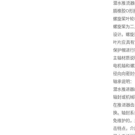
潜水推流器
腈橡胶O形
螺旋桨叶轮
螺旋桨为二
设计。螺旋
叶片应具有
保护帽进行
主轴材质说
电机轴和螺
径向向密封
轴承说明：
潜水推进器
轴封或机械
在推进器齿
换。轴封系
免维护的，
击特点，介