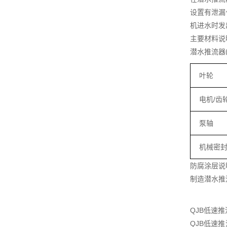
设置有泄漏
机进水时发
主要材料说
潜水推流器
叶轮
电机/齿
泵轴
机械密
防腐涂层说
制造潜水推
QJB低速
QJB低速