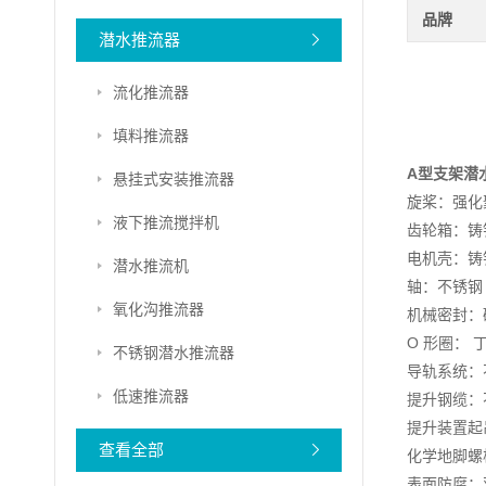
品牌
潜水推流器
流化推流器
填料推流器
A型支架潜
悬挂式安装推流器
旋桨：强化
液下推流搅拌机
齿轮箱：铸铁 D
电机壳：铸铁 D
潜水推流机
轴：不锈钢
氧化沟推流器
机械密封：碳
O 形圈： 
不锈钢潜水推流器
导轨系统：不锈
低速推流器
提升钢缆：不锈
提升装置起吊
查看全部
化学地脚螺
表面防腐：