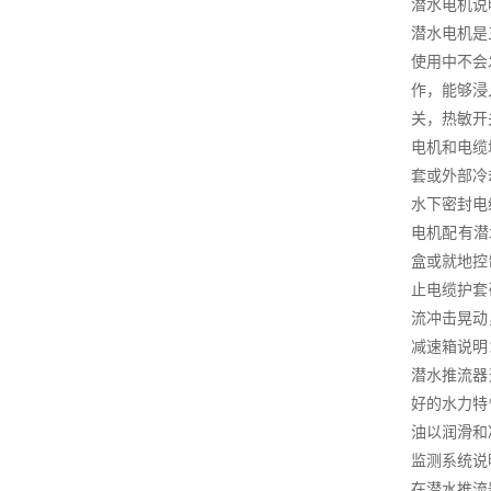
潜水电机说
潜水电机是
使用中不会
作，能够浸
关，热敏开
电机和电缆
套或外部冷
水下密封电
电机配有潜
盒或就地控
止电缆护套
流冲击晃动
减速箱说明
潜水推流器
好的水力特
油以润滑和
监测系统说
在潜水推流