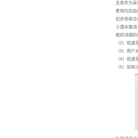
无条件为采
费用均应由
初步验收合
②潜水推流
做好详细的
（2）低速
（3）用户
（4）低速
（5）验收