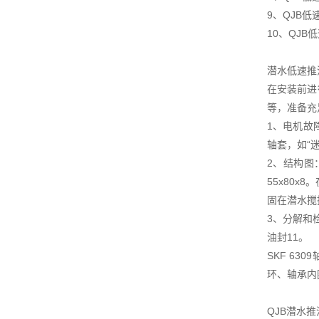
9、QJB
10、QJ
潜水低速推
在安装前进
等，准备充
1、电机故
轴套，如“
2、结构图
55x80x
固在潜水搅
3、分解和
油封11。
SKF 6
环、轴承内
QJB潜水