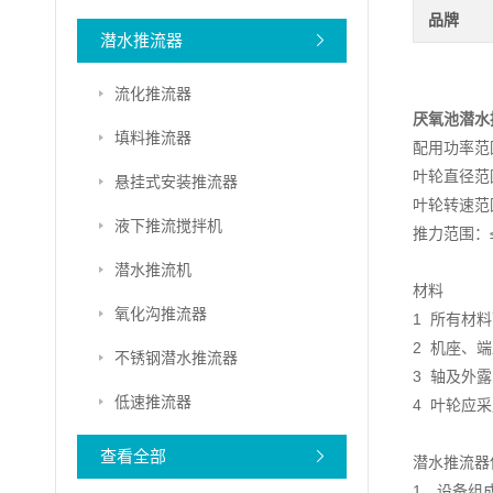
品牌
潜水推流器
流化推流器
厌氧池潜水
填料推流器
配用功率范围：
叶轮直径范围
悬挂式安装推流器
叶轮转速范围：
液下推流搅拌机
推力范围：≤
潜水推流机
材料
氧化沟推流器
1 所有材
2 机座、
不锈钢潜水推流器
3 轴及外
低速推流器
4 叶轮应
查看全部
潜水推流器
1、设备组