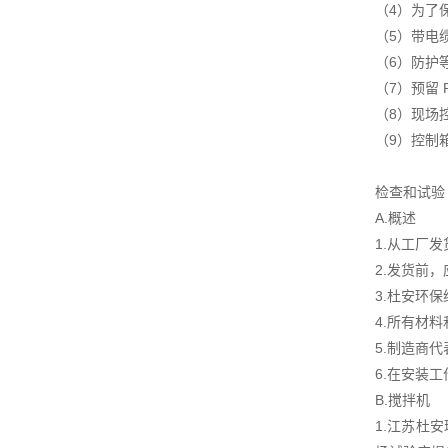
（4）为了
（5）带电
（6）防护等
（7）预留
（8）现场
（9）控制
检查和试验
A.概述
1.从工厂
2.发货前
3.杜安环
4.所有材
5.制造商
6.在安装
B.搅拌机
1.江苏杜