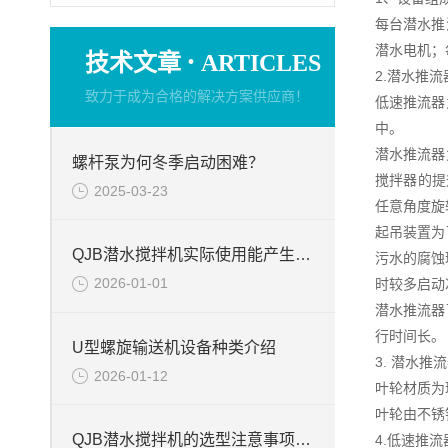
每台潜水推
潜水电机；
·
技术文章
ARTICLES
2.潜水推
致力于成为合格的解决方案供应商！
低速推流器
中。
潜水推流器
螺杆泵为何冬季启动困难？
搅拌器的提
2025-03-23
任意角度旋
起吊装置为
QJB潜水搅拌机实际使用能产生的作用
污水的腐蚀
2026-01-01
时较多启动
潜水推流器
行时间长。
U型螺旋输送机设备种类介绍
3. 潜水推
2026-01-12
叶轮材质为
叶轮由不锈
QJB潜水搅拌机的选型注意事项周知
4.低速推