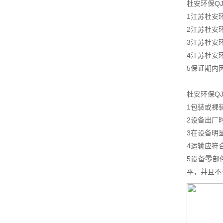
杜安环保Q
1江苏杜安
2江苏杜安
3江苏杜安
4江苏杜安
5保证期内
杜安环保Q
1包装或裸
2设备出厂
3在设备明
4运输应符
5设备零部
平，并且不