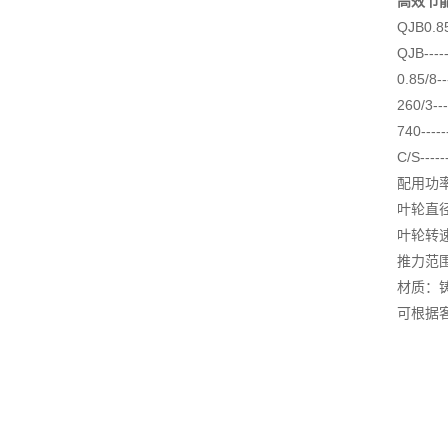
高效节
QJB0.85
QJB--
0.85/
260/3
740---
C/S--
配用功率
叶轮直径
叶轮转速范
推力范围
材质：
可根据