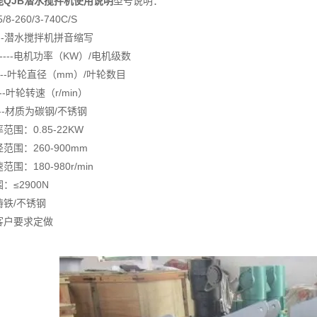
能QJB潜水搅拌机使用说明
型号说明：
/8-260/3-740C/S
----潜水搅拌机拼音缩写
8------电机功率（KW）/电机级数
-----叶轮直径（mm）/叶轮数目
----叶轮转速（r/min）
-----材质为碳钢/不锈钢
范围：0.85-22KW
范围：260-900mm
围：180-980r/min
：≤2900N
铸铁/不锈钢
客户要求定做