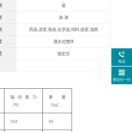
制
是
型
液-液
料
药品,泥浆,食品,化学品,饲料,纸浆,油类
式
潜水式搅拌
式
固定式
电话
微信扫一扫
轴向推力
重量
（N）
（kg）
163
55