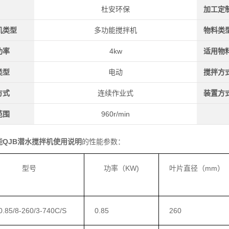
杜安环保
加工定
机类型
多功能搅拌机
物料类
功率
4kw
适用物
类型
电动
搅拌方
方式
连续作业式
装置方
范围
960r/min
能QJB潜水搅拌机使用说明
的性能参数：
型号
功率（KW)
叶片直径（mm）
.85/8-260/3-740C/S
0.85
260