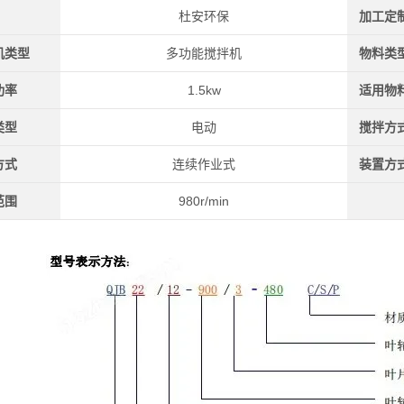
杜安环保
加工定
机类型
多功能搅拌机
物料类
功率
1.5kw
适用物
类型
电动
搅拌方
方式
连续作业式
装置方
范围
980r/min