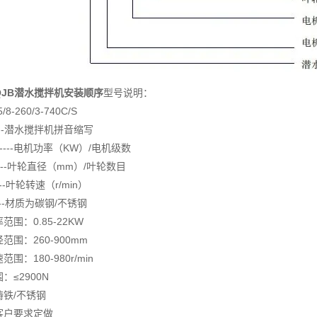
QJB潜水搅拌机安装顺序
型号说明：
/8-260/3-740C/S
----潜水搅拌机拼音缩写
8------电机功率（KW）/电机级数
-----叶轮直径（mm）/叶轮数目
----叶轮转速（r/min）
-----材质为碳钢/不锈钢
范围：0.85-22KW
范围：260-900mm
围：180-980r/min
：≤2900N
铸铁/不锈钢
客户要求定做