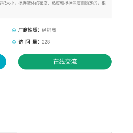
容积大小，搅拌液体的密度、粘度和搅拌深度而确定的，根
厂商性质：
经销商
访 问 量：
228
在线交流