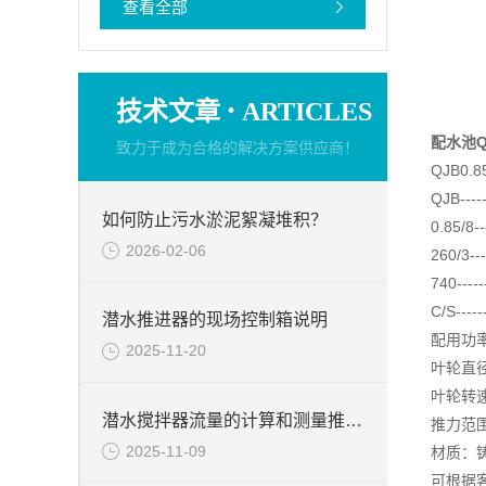
查看全部
·
技术文章
ARTICLES
配水池
致力于成为合格的解决方案供应商！
QJB0.85
QJB--
如何防止污水淤泥絮凝堆积？
0.85/
2026-02-06
260/3
740---
C/S--
潜水推进器的现场控制箱说明
配用功率
2025-11-20
叶轮直径
叶轮转速范
潜水搅拌器流量的计算和测量推力的试验台介绍
推力范围
2025-11-09
材质：
可根据